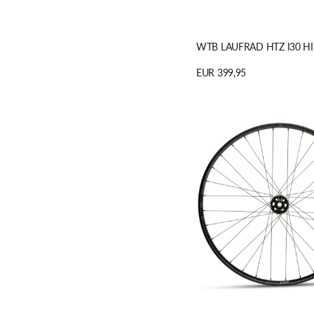
WTB LAUFRAD HTZ I30 H
Regulärer
EUR 399,95
Preis
Details anzeigen
WTB
LAUFRAD
PROTERRA
LIGHT
I25
HINTEN