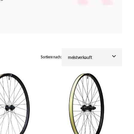
ZINK BIKE
behör
Sortiere nach:
WTB
LAUFRAD
HTZ
I30
VORNE