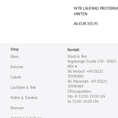
WTB LAUFRAD PROTERRA 
HINTEN
Regulärer
Ab EUR 355,95
Preis
Details anzeigen
Shop
Kontakt
Staub & Teer
Bikes
Vogelsanger Straße 278 · 50825
Köln ♥
Rahmen
Tel. Verkauf: +49 (0)221
70990490
Gabeln
Tel. Werkstatt: +49 (0)221
70990489
Laufräder & Teile
Öffnungszeiten:
Mo–Fr 12:00–19:00 Uhr
Reifen & Tubeless
Sa 11:00–16:00 Uhr
Bremsen