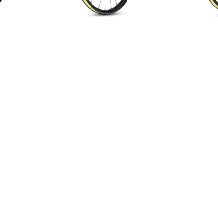
RESTRAP
TITLE MTB
REVERSE
TOPEAK
RITCHEY
TREK
TUBUS