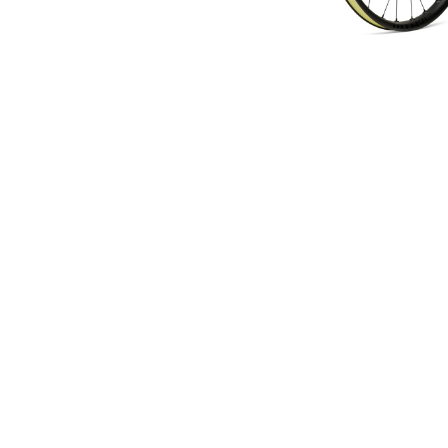
6-
CANE CREEK
KRUSH
BOLT
CHRIS KING
KRYPTONITE
CINELLI
CLIF
COLUMBUS
CONTINENTAL
ERGON