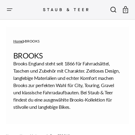
ZUM
INHALT
SPRINGEN
Warenkor
0
Home
BROOKS
Sammlung:
BROOKS
Brooks England steht seit 1866 für Fahrradsättel,
Taschen und Zubehör mit Charakter. Zeitloses Design,
langlebige Materialien und echter Komfort machen
Brooks zur perfekten Wahl für City, Touring, Gravel
und klassische Fahrradaufbauten. Bei Staub & Teer
findest du eine ausgewählte Brooks-Kollektion für
stilvolle und langlebige Bikes.