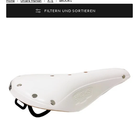
Home
›
Unsere Marken
›
A–E
›
BROOKS
FILTERN UND SORTIEREN
Brooks
Saddle
B17,
Leather,
unis