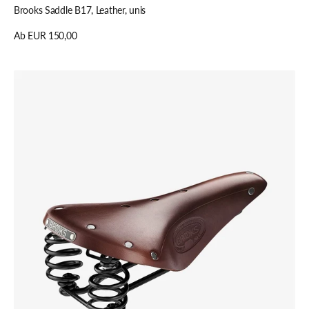
Brooks Saddle B17, Leather, unis
Regulärer
Ab EUR 150,00
Preis
Details anzeigen
Brooks
Saddle
Flyer,
Leather,
unis