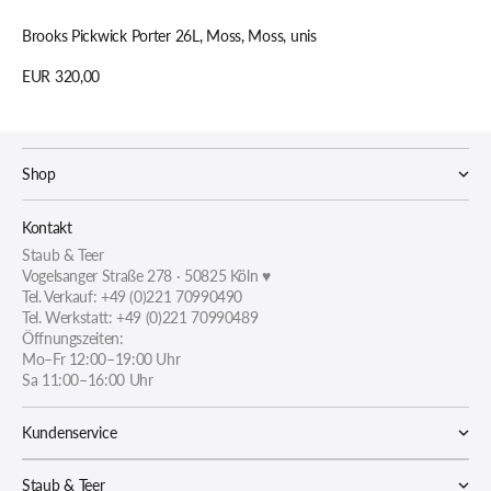
In den Warenkorb legen
Brooks Pickwick Porter 26L, Moss, Moss, unis
Regulärer
EUR 320,00
Preis
Details anzeigen
Shop
Kontakt
Staub & Teer
Vogelsanger Straße 278 · 50825 Köln ♥
Tel. Verkauf: +49 (0)221 70990490
Tel. Werkstatt: +49 (0)221 70990489
Öffnungszeiten:
Mo–Fr 12:00–19:00 Uhr
Sa 11:00–16:00 Uhr
Kundenservice
Staub & Teer