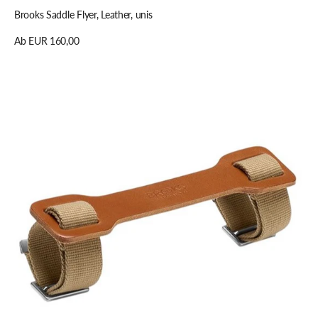
Brooks Saddle Flyer, Leather, unis
Regulärer
Ab EUR 160,00
Preis
Details anzeigen
Brooks
Leather
Portage
Strap,
unis