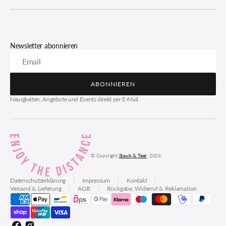
Newsletter abonnieren
Email
ABONNIEREN
ABONNIEREN
Neuigkeiten, Angebote und Events direkt per E-Mail.
© Copyright,
Staub & Teer
, 2026.
Datenschutzerklärung
Impressum
Kontakt
Versand & Lieferung
AGB
Rückgabe, Widerruf & Reklamation