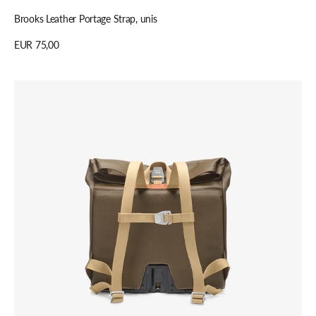
Brooks Leather Portage Strap, unis
Regulärer
EUR 75,00
Preis
Details anzeigen
Brooks
Pickwick
Porter
26L,
Moss,
Moss,
unis