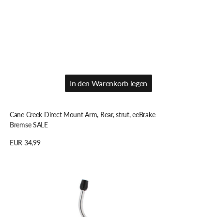
In den Warenkorb legen
In den Warenkorb legen
Cane Creek Direct Mount Arm, Rear, strut, eeBrake
Bremse SALE
Regulärer
EUR 34,99
Preis
Details anzeigen
Paul
Component
Motolite
V-