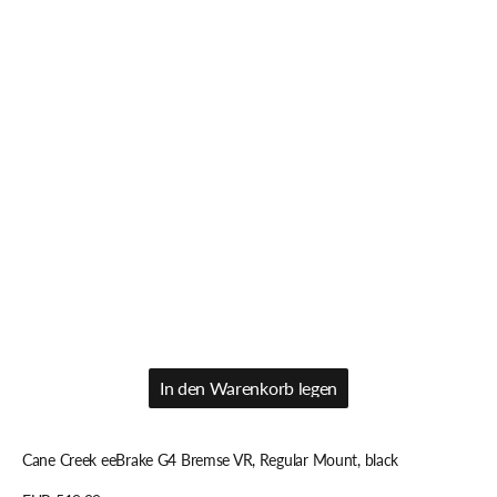
In den Warenkorb legen
In den Warenkorb legen
Cane Creek eeBrake G4 Bremse VR, Regular Mount, black