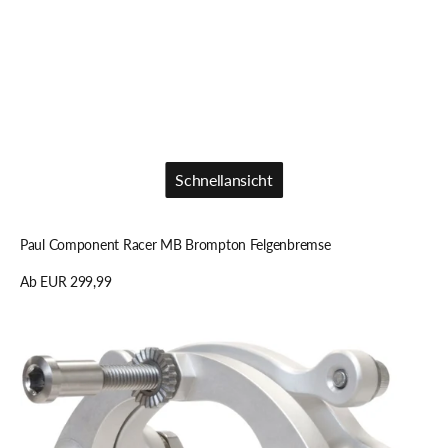
Schnellansicht
Schnellansicht
Paul Component Racer MB Brompton Felgenbremse
Regulärer
Ab EUR 299,99
Preis
Details anzeigen
Paul
Component
Racer
Road
Felgenbremse