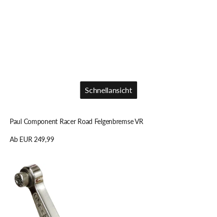
Schnellansicht
Schnellansicht
Paul Component Racer Road Felgenbremse VR
Regulärer
Ab EUR 249,99
Preis
Details anzeigen
Paul
Component
Touring
Cantilever