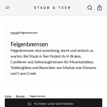
ZUM
INHALT
SPRINGEN
Warenkor
0
Home
Felgenbremsen
Sammlung:
Felgenbremsen
Felgenbremsen sind zuverlässig, leicht und einfach zu
warten. Bei Staub & Teer findest du V-Brakes,
Cantilever und Seitenzugbremsen für Mountainbikes,
Trekkingbikes und Rennräder von Marken wie Shimano
und Cane Creek.
Home
›
Bremsen
›
Felgenbremsen
FILTERN UND SORTIEREN