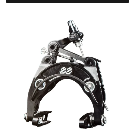
Cane
Creek
eeBrake
G4
Bremse
VR,
Regular
Mount,
black