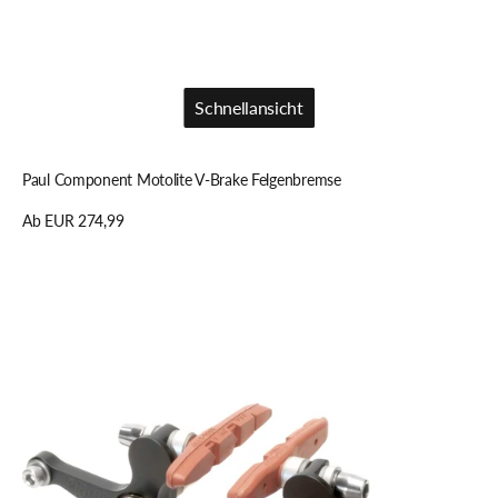
Schnellansicht
Schnellansicht
Paul Component Motolite V-Brake Felgenbremse
Regulärer
Ab EUR 274,99
Preis
Details anzeigen
Paul
Component
Neo-
Retro
Cantilever
Felgenbremse