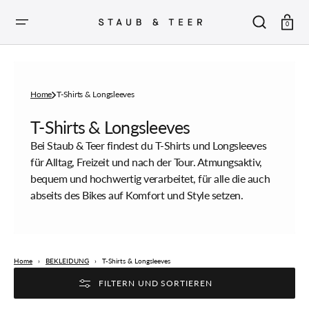
ZUM
INHALT
SPRINGEN
Warenkor
0
Home
T-Shirts & Longsleeves
Sammlung:
T-Shirts & Longsleeves
Bei Staub & Teer findest du T-Shirts und Longsleeves
für Alltag, Freizeit und nach der Tour. Atmungsaktiv,
bequem und hochwertig verarbeitet, für alle die auch
abseits des Bikes auf Komfort und Style setzen.
Home
›
BEKLEIDUNG
›
T-Shirts & Longsleeves
FILTERN UND SORTIEREN