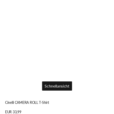
Schnellansicht
Schnellansicht
Cinelli CAMERA ROLL T-Shirt
Regulärer
EUR 33,99