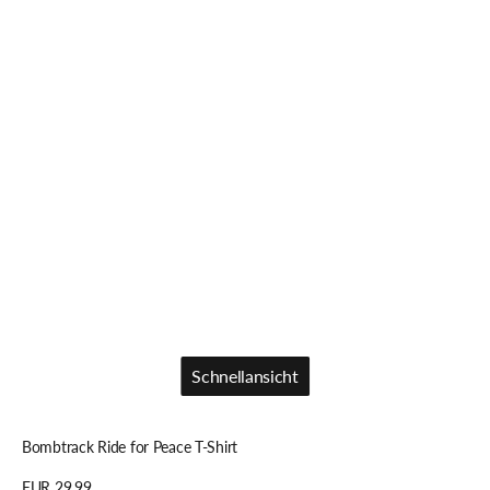
Schnellansicht
Schnellansicht
Bombtrack Ride for Peace T-Shirt
Regulärer
EUR 29,99