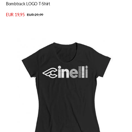
Bombtrack LOGO T-Shirt
EUR 19,95
EUR 29,99
Verkaufspreis
Regulärer
Details anzeigen
Preis
Cinelli
OPTICAL
Lady
T-
Shirt