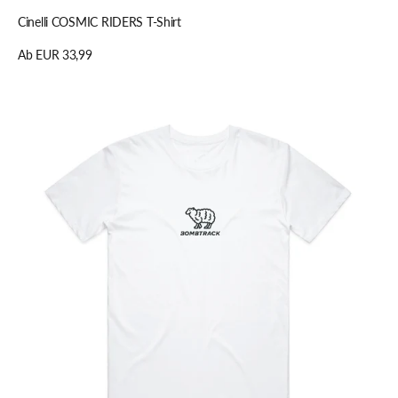
Cinelli COSMIC RIDERS T-Shirt
Regulärer
Ab EUR 33,99
Preis
Details anzeigen
Bombtrack
Sheep
T-
Shirt