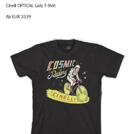
Cinelli OPTICAL Lady T-Shirt
Regulärer
Ab EUR 33,99
Preis
Details anzeigen
Cinelli
COSMIC
RIDERS
T-
Shirt