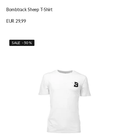
Schnellansicht
Bombtrack Sheep T-Shirt
Regulärer
EUR 29,99
Preis
Details anzeigen
Bombtrack
SALE - 50 %
ALTERNATIVE
RACING
T-
Shirt