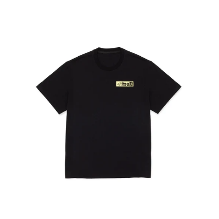
Cinelli
IN
BIKE
WE
TRUST
T-
Shirt