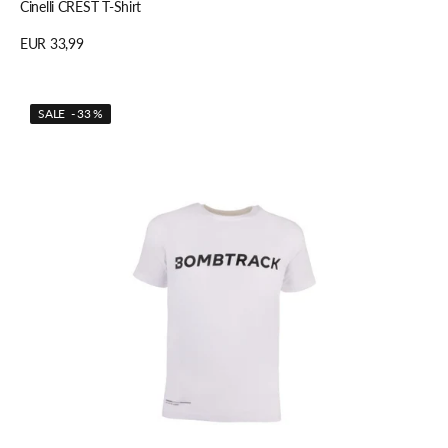
Cinelli CREST T-Shirt
Regulärer
EUR 33,99
Preis
Details anzeigen
Bombtrack
SALE - 33 %
LOGO
T-
Shirt