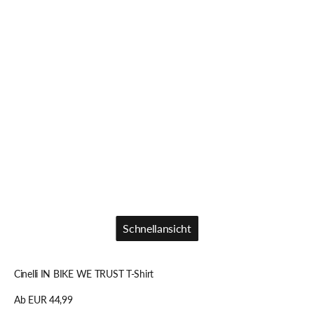
Schnellansicht
Schnellansicht
Cinelli IN BIKE WE TRUST T-Shirt
Regulärer
Ab EUR 44,99