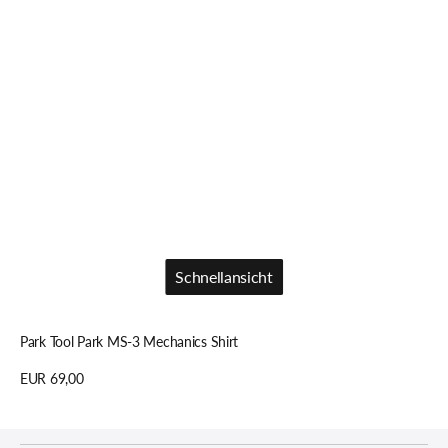
Schnellansicht
Schnellansicht
Park Tool Park MS-3 Mechanics Shirt
Regulärer
EUR 69,00
Preis
Details anzeigen