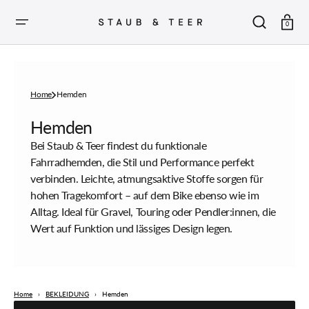
ZUM
INHALT
SPRINGEN
Warenkor
0
Home
Hemden
Sammlung:
Hemden
Bei Staub & Teer findest du funktionale
Fahrradhemden, die Stil und Performance perfekt
verbinden. Leichte, atmungsaktive Stoffe sorgen für
hohen Tragekomfort – auf dem Bike ebenso wie im
Alltag. Ideal für Gravel, Touring oder Pendler:innen, die
Wert auf Funktion und lässiges Design legen.
Home
›
BEKLEIDUNG
›
Hemden