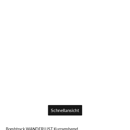
Schnellansicht
Schnellansicht
Bombtrack WANDERLUST Kurzarmhemd