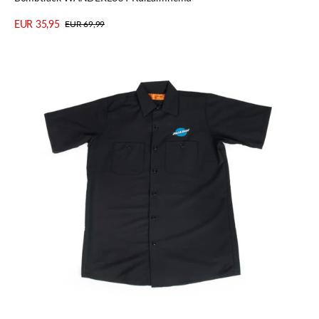
EUR 35,95
EUR 69,99
Verkaufspreis
Regulärer
Details anzeigen
Preis
Park
Tool
Park
MS-
3
Mechanics
Shirt