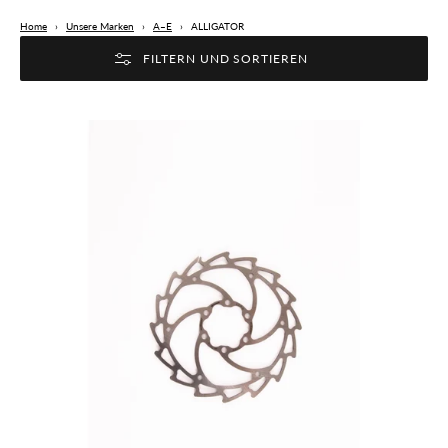
Home
›
Unsere Marken
›
A–E
›
ALLIGATOR
FILTERN UND SORTIEREN
Alligator
WIND-
CUTTER
Bremsscheibe