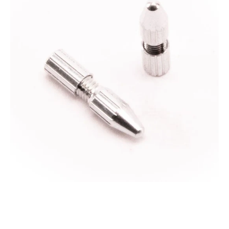
END
CAP
wiederverwendbare
Endkappen
für
Bremszüge