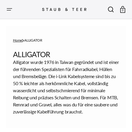
ZUM
INHALT
SPRINGEN
Warenkor
0
Home
ALLIGATOR
Sammlung:
ALLIGATOR
Alligator wurde 1976 in Taiwan gegründet und ist einer
der führenden Spezialisten für Fahrradkabel, Hüllen
und Bremsbeläge. Die i-Link Kabelsysteme sind bis zu
50 % leichter als herkömmliche Kabel, vollständig
wasserdicht und selbstschmierend für minimale
Reibung und präzises Schalten und Bremsen. Für MTB,
Rennrad und Gravel, alles was du für eine saubere und
zuverlässige Kabelführung brauchst.