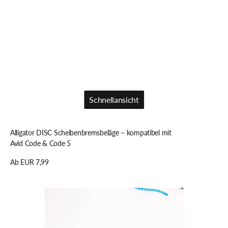
Schnellansicht
Schnellansicht
Alligator DISC Scheibenbremsbeläge – kompatibel mit
Avid Code & Code 5
Regulärer
Ab EUR 7,99
Preis
Details anzeigen
Alligator
ALLIGATORLINK
5