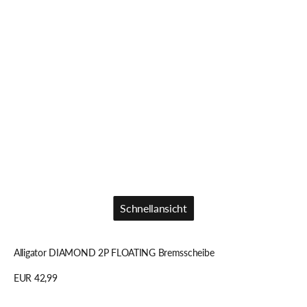
Schnellansicht
Schnellansicht
Alligator DIAMOND 2P FLOATING Bremsscheibe
Regulärer
EUR 42,99
Preis
Details anzeigen