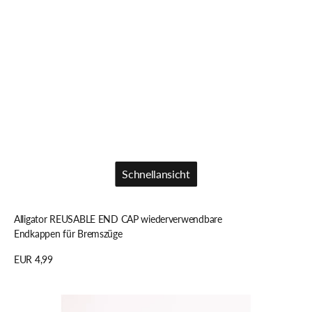
Schnellansicht
Schnellansicht
Alligator REUSABLE END CAP wiederverwendbare
Endkappen für Bremszüge
Regulärer
EUR 4,99
Preis
Details anzeigen
Alligator