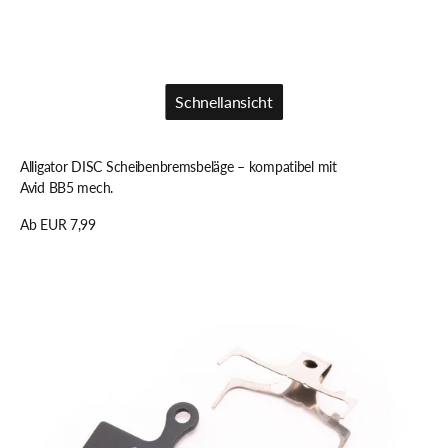
Schnellansicht
Schnellansicht
Alligator DISC Scheibenbremsbeläge – kompatibel mit
Avid BB5 mech.
Regulärer
Ab EUR 7,99
Preis
Details anzeigen
Alligator
CARBON
Scheibenbremsbeläge
–
kompatibel
mit
Tektro