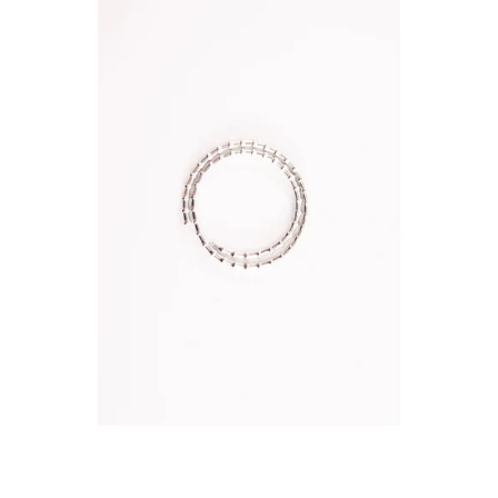
STANDARD
4MM
ALLIGATORILINK
Ergänzungsset