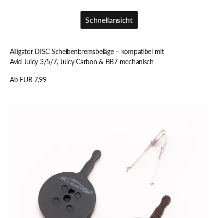
Schnellansicht
Schnellansicht
Alligator DISC Scheibenbremsbeläge – kompatibel mit
Avid Juicy 3/5/7, Juicy Carbon & BB7 mechanisch
Regulärer
Ab EUR 7,99
Preis
Details anzeigen
Alligator
DISC
Scheibenbremsbeläge
–
kompatibel
mit
Avid
BB5
mech.