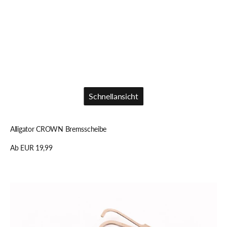
Schnellansicht
Schnellansicht
Alligator CROWN Bremsscheibe
Regulärer
Ab EUR 19,99
Preis
Details anzeigen
Alligator
DISC
Scheibenbremsbeläge
–