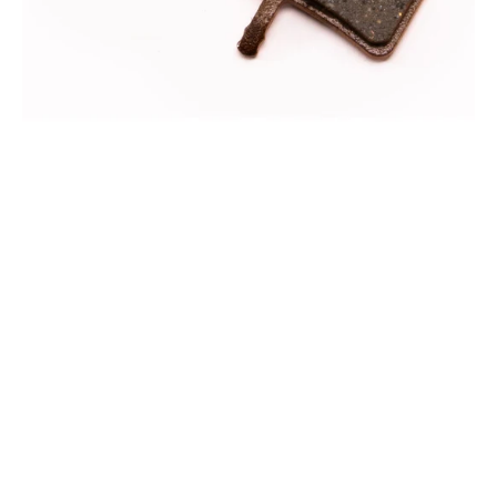
BB7
mechanisch