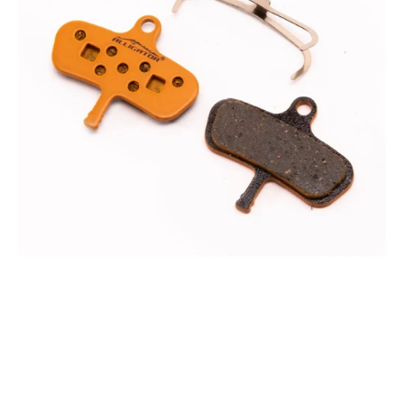
kompatibel
mit
Avid
Code
&
Code
5