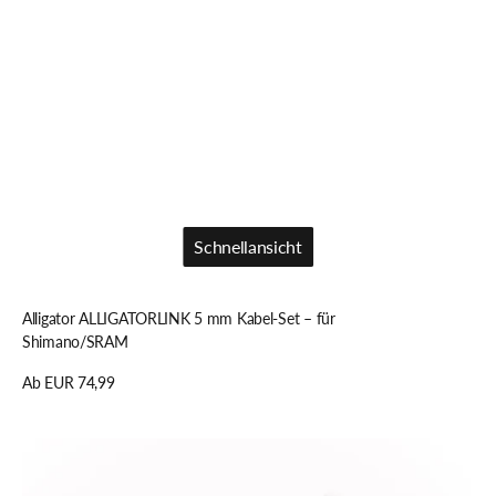
Schnellansicht
Schnellansicht
Alligator ALLIGATORLINK 5 mm Kabel-Set – für
Shimano/SRAM
Regulärer
Ab EUR 74,99
Preis
Details anzeigen
Alligator
REUSABLE