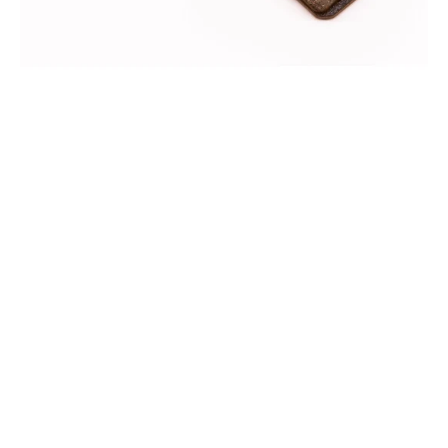
&
SRAM