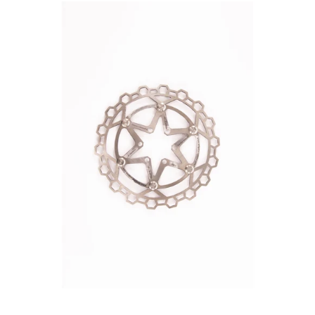
Alligator
DIAMOND
2P
FLOATING
Bremsscheibe