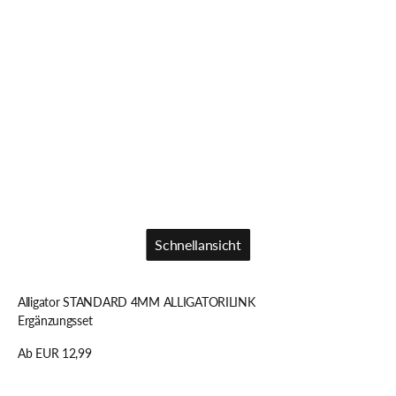
Schnellansicht
Schnellansicht
Alligator STANDARD 4MM ALLIGATORILINK
Ergänzungsset
Regulärer
Ab EUR 12,99
Preis
Details anzeigen