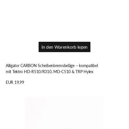
In den Warenkorb legen
In den Warenkorb legen
Alligator CARBON Scheibenbremsbeläge – kompatibel
mit Tektro HD-R510/R310, MD-C510 & TRP Hylex
Regulärer
EUR 19,99
Preis
Details anzeigen
Alligator
CROWN
Bremsscheibe