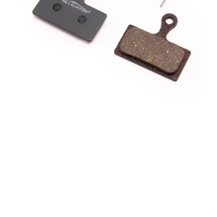
HD-
R510/R310,
MD-
C510
&
TRP
Hylex