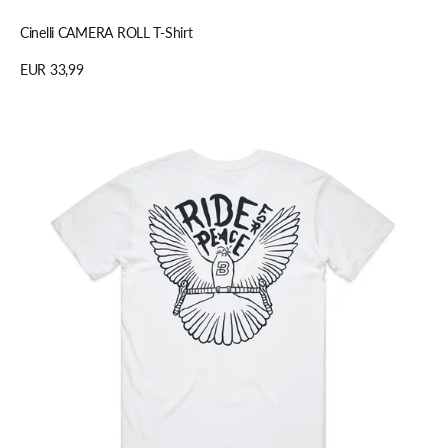
Schnellansicht
Cinelli CAMERA ROLL T-Shirt
Regulärer
EUR 33,99
Preis
Details anzeigen
Bombtrack
Ride
for
Peace
T-
Shirt