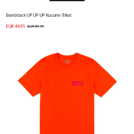
Schnellansicht
Bombtrack UP UP UP Kurzarm Trikot
EUR 44,95
EUR 89,99
Verkaufspreis
Regulärer
Details anzeigen
Preis
Cinelli
RACING
BICYCLES
T-
Shirt