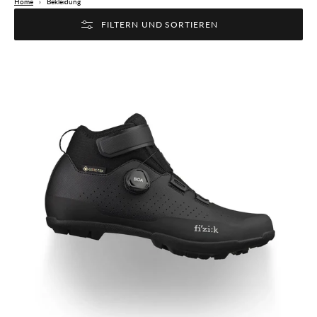
Home
›
Bekleidung
FILTERN UND SORTIEREN
Fizik
TERRA
ARTICA
X5
GTX
Winterschuhe