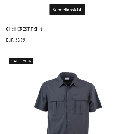
Schnellansicht
Schnellansicht
Cinelli CREST T-Shirt
Regulärer
EUR 33,99
Preis
Details anzeigen
Bombtrack
SALE - 50 %
ROVER
Kurzarmhemd