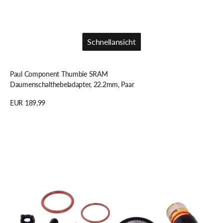
Schnellansicht
Schnellansicht
Paul Component Thumbie SRAM
Daumenschalthebeladapter, 22.2mm, Paar
Regulärer
EUR 189,99
Preis
Details anzeigen
SRAM
BEF.-/BEGRENZUNGS-
KIT
X01
EAGLE
SCHALTWERK