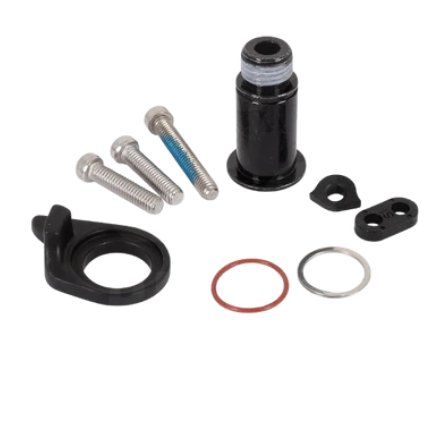
BEF.-/BEGRENZUNGS-
KIT
NX
EAGLE
SCHALTWERK