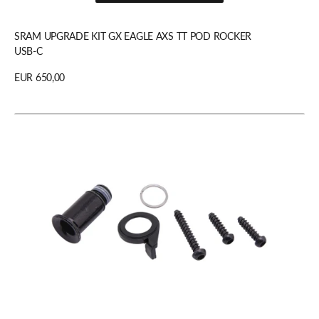
In den Warenkorb legen
SRAM UPGRADE KIT GX EAGLE AXS TT POD ROCKER
USB-C
Regulärer
EUR 650,00
Preis
Details anzeigen
BEF-/BEGRENZUNGS-
KIT
SRAM
SX
EAGLE
SCHALTWERK