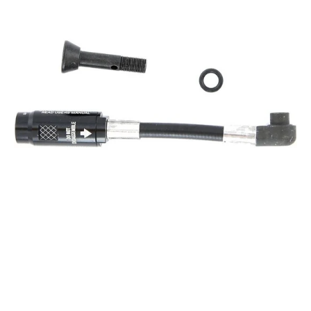
ETAP
/
AXS
HRD