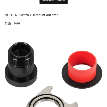
Schnellansicht
RESTRAP Switch Full Mount Adaptor
Regulärer
EUR 19,99
Preis
Details anzeigen
SRAM
BEFESTIGUNGSKIT
SCHALTWERK
GX
EAGLE
TT