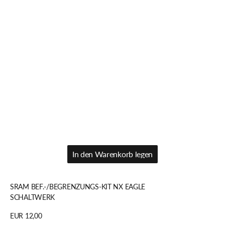
In den Warenkorb legen
In den Warenkorb legen
SRAM BEF.-/BEGRENZUNGS-KIT NX EAGLE
SCHALTWERK
Regulärer
EUR 12,00