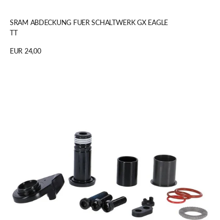
In den Warenkorb legen
SRAM ABDECKUNG FUER SCHALTWERK GX EAGLE
TT
Regulärer
EUR 24,00
Preis
Details anzeigen
BEF-/BEGRENZUNGS-
KIT
SRAM
XX1/X01
EAGLE
52Z.SCHALTW