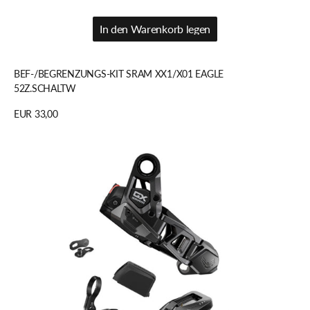
In den Warenkorb legen
In den Warenkorb legen
BEF-/BEGRENZUNGS-KIT SRAM XX1/X01 EAGLE
52Z.SCHALTW
Regulärer
EUR 33,00
Preis
Details anzeigen
SRAM
UPGRADE
KIT
GX
EAGLE
AXS
TT
POD
ROCKER