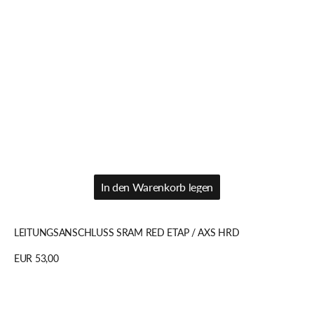
In den Warenkorb legen
In den Warenkorb legen
LEITUNGSANSCHLUSS SRAM RED ETAP / AXS HRD
Regulärer
EUR 53,00
Preis
Details anzeigen
SRAM