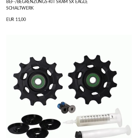
BEF-/BEGRENZUNGS-KIT SRAM SX EAGLE
SCHALTWERK
Regulärer
EUR 11,00
Preis
Details anzeigen
SPANN-/
LEITROLLEN
SET
SRAM
RED
AXS
SCHALTWERK