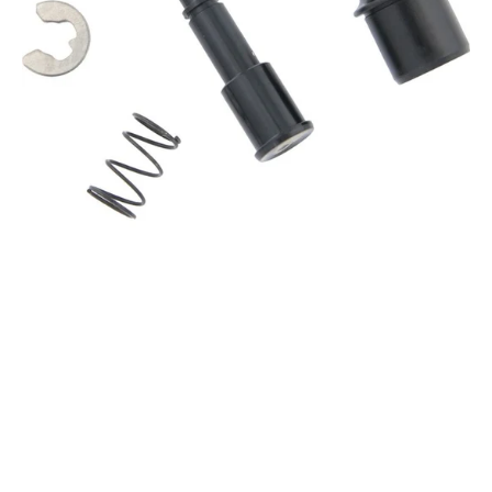
XX1
/
X01
EAGLE
GRAU