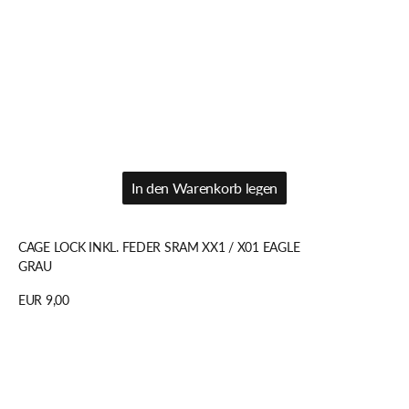
In den Warenkorb legen
In den Warenkorb legen
CAGE LOCK INKL. FEDER SRAM XX1 / X01 EAGLE
GRAU
Regulärer
EUR 9,00
Preis
Details anzeigen
LEITUNGSANSCHLUSS
SRAM
RED