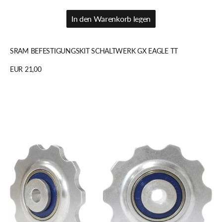
In den Warenkorb legen
In den Warenkorb legen
SRAM BEFESTIGUNGSKIT SCHALTWERK GX EAGLE TT
Regulärer
EUR 21,00
Preis
Details anzeigen
Paul
Component
Melvin
Pulleys,
Paar,
silver