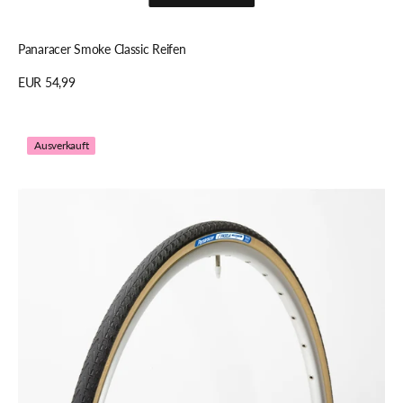
Schnellansicht
Panaracer Smoke Classic Reifen
Regulärer
EUR 54,99
Preis
Details anzeigen
Panaracer
Ausverkauft
Pasela
ProTite
Reifen