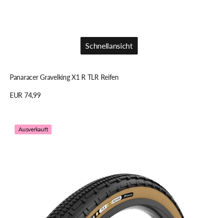
Schnellansicht
Schnellansicht
Panaracer Gravelking X1 R TLR Reifen
Regulärer
EUR 74,99
Preis
Details anzeigen
Panaracer
Ausverkauft
Gravelking
SK
R
TLR
Reifen