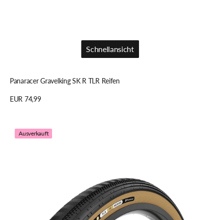
Schnellansicht
Schnellansicht
Panaracer Gravelking SK R TLR Reifen
Regulärer
EUR 74,99
Preis
Details anzeigen
Panaracer
Ausverkauft
Gravelking
Semi
Slick
R
TLR
Reifen