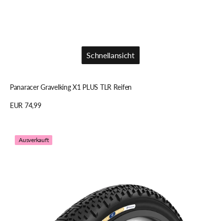
Schnellansicht
Schnellansicht
Panaracer Gravelking X1 PLUS TLR Reifen
Regulärer
EUR 74,99
Preis
Details anzeigen
Panaracer
Ausverkauft
Gravelking
X1
TLR
Reifen