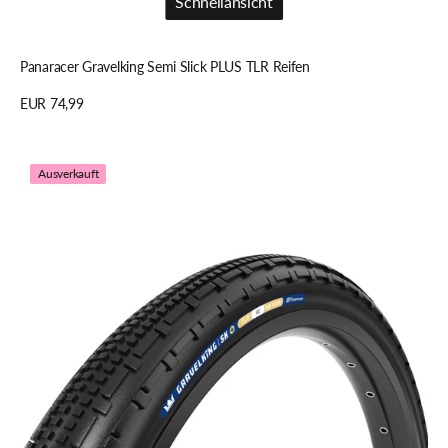
Schnellansicht
Schnellansicht
Panaracer Gravelking Semi Slick PLUS TLR Reifen
Regulärer
EUR 74,99
Preis
Details anzeigen
Panaracer
Ausverkauft
Gravelking
SK
PLUS
TLR
Reifen