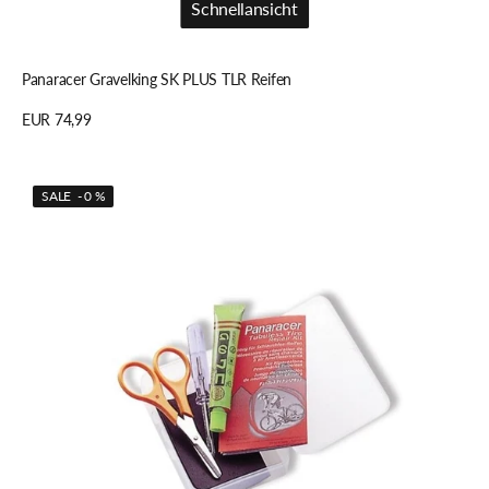
Schnellansicht
Schnellansicht
Panaracer Gravelking SK PLUS TLR Reifen
Regulärer
EUR 74,99
Preis
Details anzeigen
Panaracer
SALE - 0 %
Patch
Kit/Tubeless
Reparatur
Kit