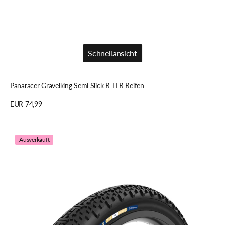
Schnellansicht
Schnellansicht
Panaracer Gravelking Semi Slick R TLR Reifen
Regulärer
EUR 74,99
Preis
Details anzeigen
Panaracer
Ausverkauft
Gravelking
X1
PLUS
TLR
Reifen