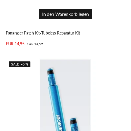
In den Warenkorb legen
In den Warenkorb legen
Panaracer Patch Kit/Tubeless Reparatur Kit
EUR 14,95
EUR 14,99
Verkaufspreis
Regulärer
Details anzeigen
Preis
Panaracer
SALE - 0 %
Ventilverlängerung