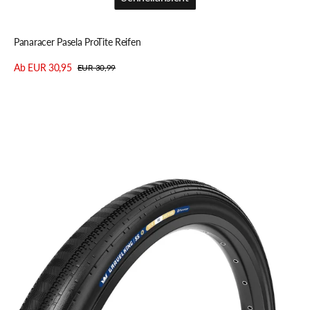
Schnellansicht
Panaracer Pasela ProTite Reifen
Ab EUR 30,95
EUR 30,99
Verkaufspreis
Regulärer
Details anzeigen
Preis
Panaracer
Gravelking
Semi
Slick
PLUS
TLR
Reifen