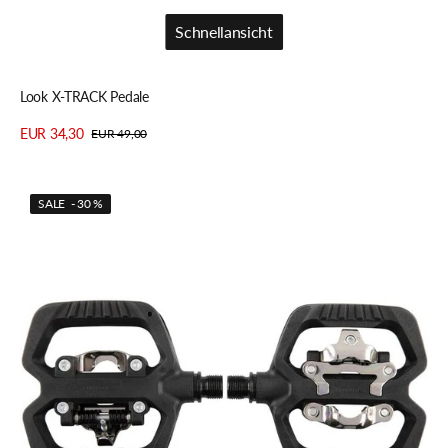
Schnellansicht
Schnellansicht
Look X-TRACK Pedale
EUR 34,30
EUR 49,00
Verkaufspreis
Regulärer
Details anzeigen
Preis
Look
SALE - 30 %
GEO
TREKKING
Pedale