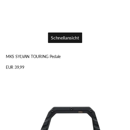
Schnellansicht
Schnellansicht
MKS SYLVAN TOURING Pedale
Regulärer
EUR 39,99
Preis
Details anzeigen
Title
MTB
CONNECT
Pedale