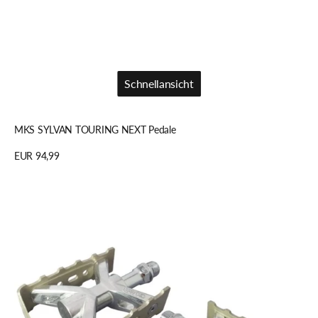
Schnellansicht
Schnellansicht
MKS SYLVAN TOURING NEXT Pedale
Regulärer
EUR 94,99
Preis
Details anzeigen
MKS
ESPRIT
Pedale