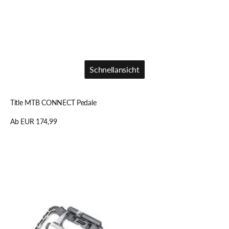
Schnellansicht
Schnellansicht
Title MTB CONNECT Pedale
Regulärer
Ab EUR 174,99
Preis
Details anzeigen
Voxom
Touring
Pedale
Pe6
schwarz