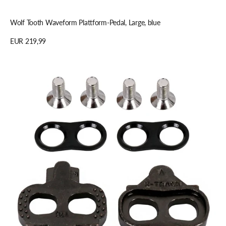
In den Warenkorb legen
Wolf Tooth Waveform Plattform-Pedal, Large, blue
Regulärer
EUR 219,99
Preis
Details anzeigen
Look
X-
TRACK
GREY
22
Pedalplatten