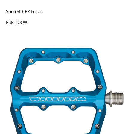
Schnellansicht
Seido SLICER Pedale
Regulärer
EUR 123,99
Preis
Details anzeigen
Wolf
Tooth
Waveform
Plattform-
Pedal,
Large,
blue