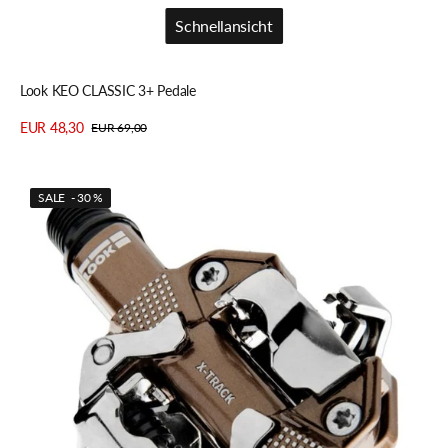
Schnellansicht
Schnellansicht
Look KEO CLASSIC 3+ Pedale
EUR 48,30
EUR 69,00
Verkaufspreis
Regulärer
Details anzeigen
Preis
Look
SALE - 30 %
X-
TRACK
Pedale