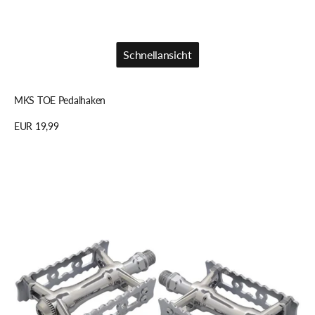
Schnellansicht
Schnellansicht
MKS TOE Pedalhaken
Regulärer
EUR 19,99
Preis
Details anzeigen
MKS
SYLVAN
TOURING
NEXT
Pedale