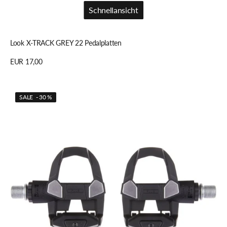
Schnellansicht
Schnellansicht
Look X-TRACK GREY 22 Pedalplatten
Regulärer
EUR 17,00
Preis
Details anzeigen
Look
SALE - 30 %
KEO
CLASSIC
3+
Pedale