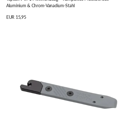
Aluminium & Chrom-Vanadium-Stahl
Regulärer
EUR 15,95
Preis
Details anzeigen
Wolf
Tooth
8-
Bit
Reifenheber
+
Dellenentferner
für
Felgen
Multitool