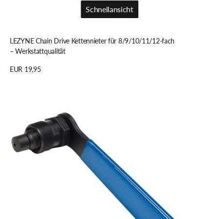
Schnellansicht
Schnellansicht
LEZYNE Chain Drive Kettennieter für 8/9/10/11/12-fach
– Werkstattqualität
Regulärer
EUR 19,95
Preis
Details anzeigen
Park
Tool
Park
CCP-
22
Kurbelabzieher
M22
x
1