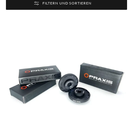
FILTERN UND SORTIEREN
Praxis
Bottom
Bracket
Tool
Alloy
M30
Socket