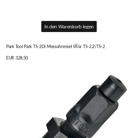
In den Warenkorb legen
In den Warenkorb legen
Park Tool Park TS-2Di Messuhrenset fÃ¼r TS-2.2/TS-2
Regulärer
EUR 328,50
Preis
Details anzeigen
Park
Tool
Park
CWP-
7
Kurbelabzieher