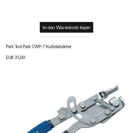
In den Warenkorb legen
In den Warenkorb legen
Park Tool Park CWP-7 Kurbelabzieher
Regulärer
EUR 25,00
Preis
Details anzeigen
Park
Tool
Park
BT-
2
4.Hand
Bowdenzugspannzange