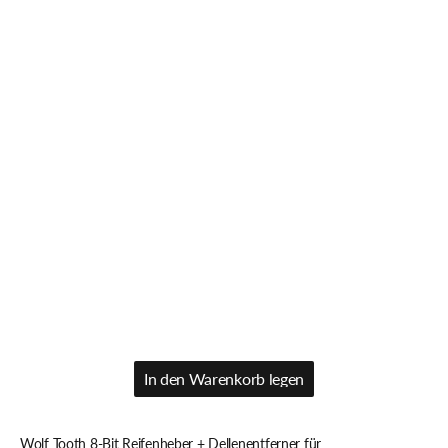
In den Warenkorb legen
In den Warenkorb legen
Wolf Tooth 8-Bit Reifenheber + Dellenentferner für