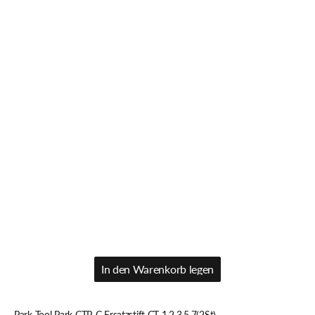
In den Warenkorb legen
In den Warenkorb legen
Park Tool Park CTP-C Ersatzstift CT-1,2,3,5,7(2St)