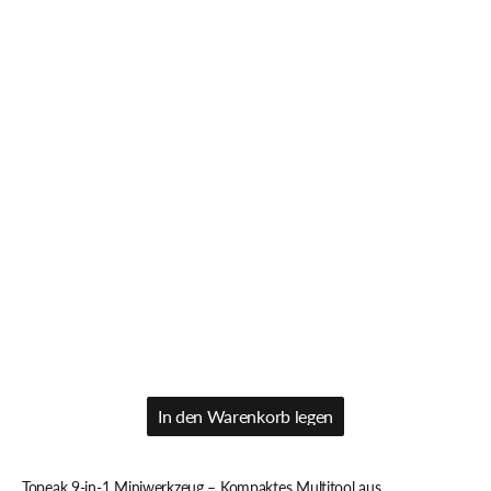
In den Warenkorb legen
In den Warenkorb legen
Topeak 9-in-1 Miniwerkzeug – Kompaktes Multitool aus