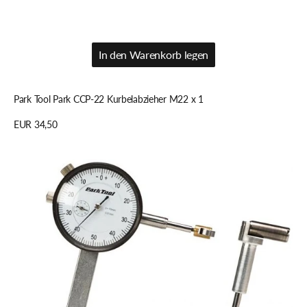
In den Warenkorb legen
In den Warenkorb legen
Park Tool Park CCP-22 Kurbelabzieher M22 x 1
Regulärer
EUR 34,50
Preis
Details anzeigen
Park
Tool
Park
TS-
2Di
Messuhrenset
fÃ¼r
TS-
2.2/TS-