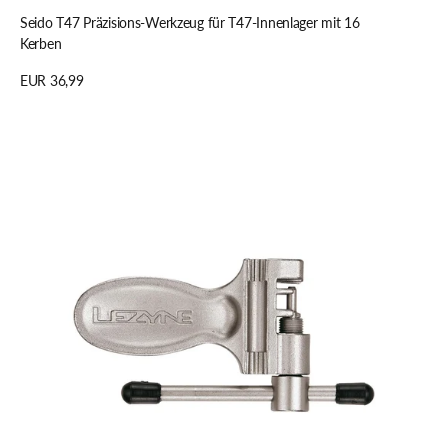
Seido T47 Präzisions-Werkzeug für T47-Innenlager mit 16
Kerben
Regulärer
EUR 36,99
Preis
Details anzeigen
LEZYNE
Chain
Drive
Kettennieter
für
8/9/10/11/12-
fach
–
Werkstattqualität