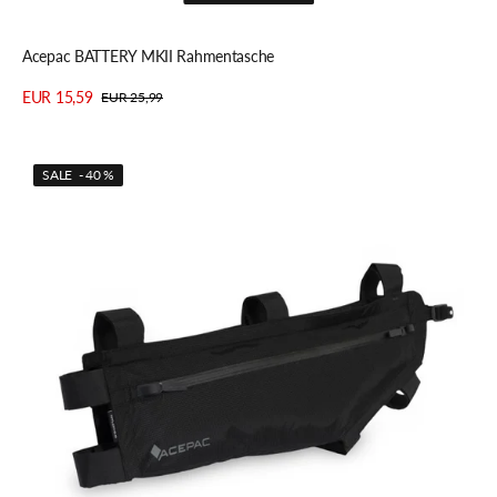
Schnellansicht
Acepac BATTERY MKII Rahmentasche
EUR 15,59
EUR 25,99
Verkaufspreis
Regulärer
Details anzeigen
Preis
Acepac
SALE - 40 %
ZIP
MKII
Rahmentasche