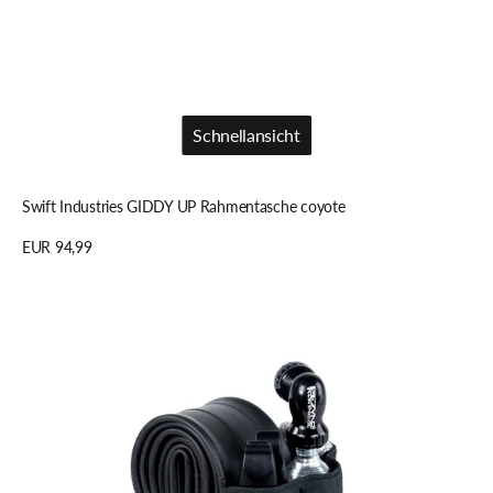
Schnellansicht
Schnellansicht
Swift Industries GIDDY UP Rahmentasche coyote
Regulärer
EUR 94,99
Preis
Details anzeigen
LEZYNE
TASCHE
SENDIT
ANBRINGUNG
AM
RAHMEN
SCHWARZ