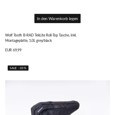
In den Warenkorb legen
In den Warenkorb legen
Wolf Tooth B-RAD TekLite Roll-Top Tasche, inkl.
Montageplatte, 1.0L grey/black
Regulärer
EUR 69,99
Preis
Details anzeigen
WOHO
SALE - 20 %
XTouring
Tri
Rahmentasche