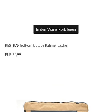
In den Warenkorb legen
In den Warenkorb legen
RESTRAP Bolt-on Toptube Rahmentasche
Regulärer
EUR 54,99
Preis
Details anzeigen
Swift
Industries
GIDDY
UP
Rahmentasche
coyote