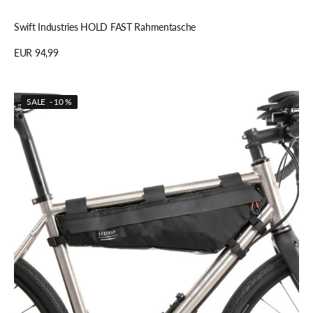
Schnellansicht
Swift Industries HOLD FAST Rahmentasche
Regulärer
EUR 94,99
Preis
Details anzeigen
Restrap
SALE - 10 %
ADVENTURE
RACE
Rahmentasche