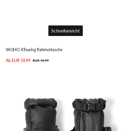
Schnellansicht
Schnellansicht
WOHO XTouring Rahmentasche
Ab EUR 59,99
EUR 74,99
Verkaufspreis
Regulärer
Details anzeigen
Preis
RESTRAP
Downtube
Bag
-
Unterrohrtasche