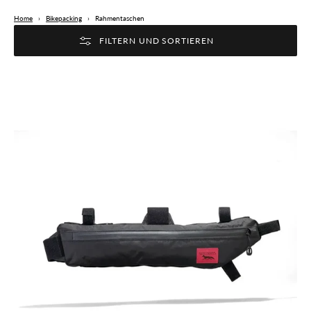
Home
›
Bikepacking
›
Rahmentaschen
FILTERN UND SORTIEREN
Swift
Industries
HOLD
FAST
Rahmentasche