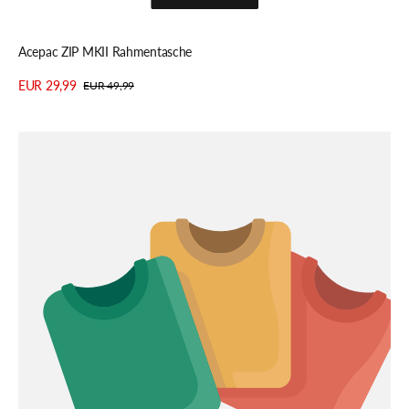
Schnellansicht
Acepac ZIP MKII Rahmentasche
EUR 29,99
EUR 49,99
Verkaufspreis
Regulärer
Details anzeigen
Preis
Wolf
Tooth
B-
RAD
TekLite
Roll-
Top
Tasche,
inkl.
Montageplatte,
1.0L
grey/black