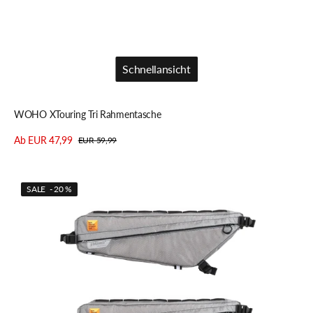
Schnellansicht
Schnellansicht
WOHO XTouring Tri Rahmentasche
Ab EUR 47,99
EUR 59,99
Verkaufspreis
Regulärer
Details anzeigen
Preis
WOHO
SALE - 20 %
XTouring
Rahmentasche