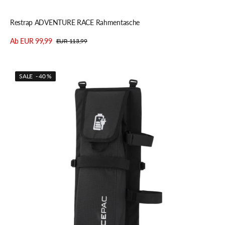
Schnellansicht
Restrap ADVENTURE RACE Rahmentasche
Ab EUR 99,99
EUR 113,99
Verkaufspreis
Regulärer
Details anzeigen
Preis
Acepac
SALE - 40 %
BATTERY
MKII
Rahmentasche