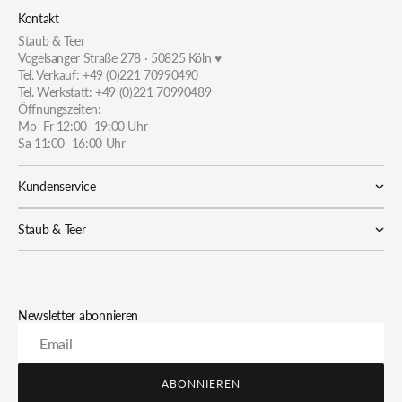
Kontakt
Staub & Teer
Vogelsanger Straße 278 · 50825 Köln ♥
Tel. Verkauf: +49 (0)221 70990490
Tel. Werkstatt: +49 (0)221 70990489
Öffnungszeiten:
Mo–Fr 12:00–19:00 Uhr
Sa 11:00–16:00 Uhr
Kundenservice
Staub & Teer
Newsletter abonnieren
Email
ABONNIEREN