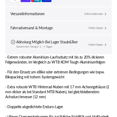
Versandinformationen
Informationen
Fahrradversand & Montage
Mehr lesen
Abholung Möglich Bei
Lager Staub&Teer
Mehr lesen
Gewöhnlich fertig in 2 - 4 Tagen
- Extrem robuster Aluminium-Laufradsatz mit bis zu 20% dickeren
Felgenwänden, im Vergleich zu WTB KOM Tough-Aluminiumfelgen
- Für den Einsatz am eBike oder extremen Bedingungen wie bspw.
Bikepacking mit hohem Systemgewicht
- Extra robuste WTB Hinterrad-Naben mit 17 mm Achsengehäuse (2
mm dicker als bei Standard MTB Naben), bei gleichbleibendem
Achsdurchmesser (12 mm)
- Doppelte abgedichtete Enduro-Lager
- i-Beam Querverstrebungen für zusätzliche Stabilität und Haltbarkeit