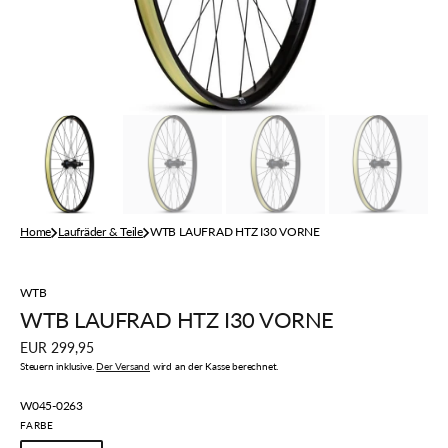
der
Galerieansicht
Home
Laufräder & Teile
WTB LAUFRAD HTZ I30 VORNE
WTB
WTB LAUFRAD HTZ I30 VORNE
Regulärer
EUR 299,95
Preis
Steuern inklusive.
Der Versand
wird an der Kasse berechnet.
Artikelnummer:
W045-0263
FARBE