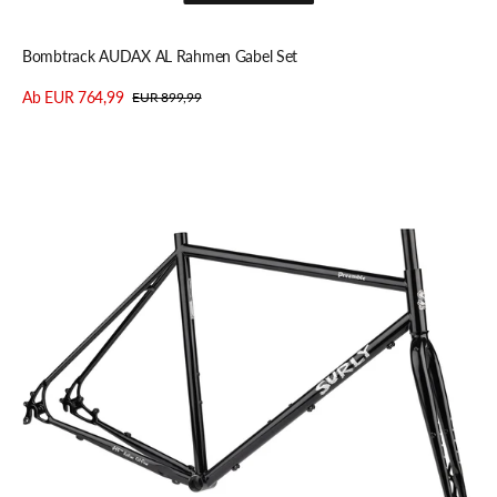
Schnellansicht
Bombtrack AUDAX AL Rahmen Gabel Set
Ab EUR 764,99
EUR 899,99
Verkaufspreis
Regulärer
Details anzeigen
Preis
Surly
Preamble
All-
Road
Rahmenkit,
700C,
L,
black