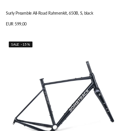
In den Warenkorb legen
Surly Preamble All-Road Rahmenkit, 650B, S, black
Regulärer
EUR 599,00
Preis
Details anzeigen
Bombtrack
SALE - 15 %
AUDAX
AL
Rahmen
Gabel
Set