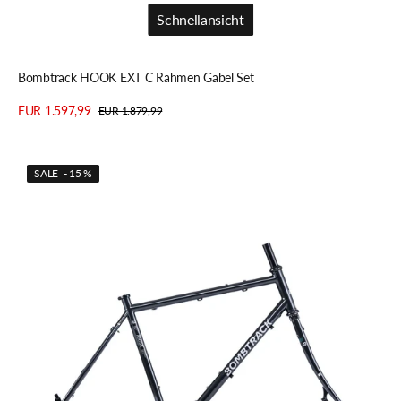
Schnellansicht
Schnellansicht
Bombtrack HOOK EXT C Rahmen Gabel Set
EUR 1.597,99
EUR 1.879,99
Verkaufspreis
Regulärer
Details anzeigen
Preis
Bombtrack
SALE - 15 %
ARISE
Rahmen
Gabel
Set