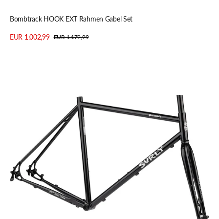
Schnellansicht
Bombtrack HOOK EXT Rahmen Gabel Set
EUR 1.002,99
EUR 1.179,99
Verkaufspreis
Regulärer
Details anzeigen
Preis
Surly
Preamble
All-
Road
Rahmenkit,
650B,
S,
black