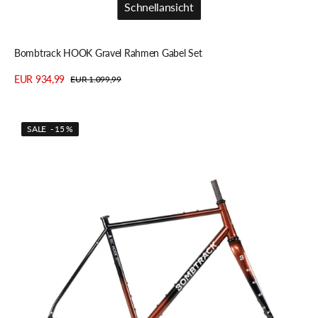
Schnellansicht
Schnellansicht
Bombtrack HOOK Gravel Rahmen Gabel Set
EUR 934,99
EUR 1.099,99
Verkaufspreis
Regulärer
Details anzeigen
Preis
Bombtrack
SALE - 15 %
HOOK
EXT
Rahmen
Gabel
Set