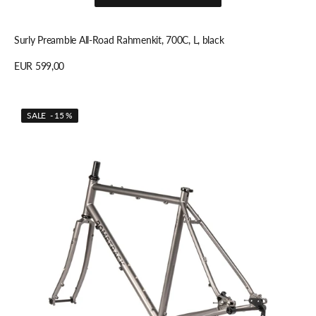
In den Warenkorb legen
Surly Preamble All-Road Rahmenkit, 700C, L, black
Regulärer
EUR 599,00
Preis
Details anzeigen
Bombtrack
SALE - 15 %
ARISE
FM
Rahmen
Gabel
Set