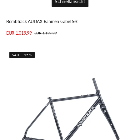
Schnellansicht
Schnellansicht
Bombtrack AUDAX Rahmen Gabel Set
EUR 1.019,99
EUR 1.199,99
Verkaufspreis
Regulärer
Details anzeigen
Preis
Bombtrack
SALE - 15 %
HOOK
Gravel
Rahmen
Gabel
Set