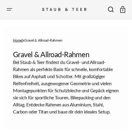
ZUM
INHALT
SPRINGEN
Warenkor
0
Home
Gravel & Allroad-Rahmen
Sammlung:
Gravel & Allroad-Rahmen
Bei Staub & Teer findest du Gravel- und Allroad-
Rahmen als perfekte Basis für schnelle, komfortable
Bikes auf Asphalt und Schotter. Mit großzügiger
Reifenfreiheit, ausgewogener Geometrie und vielen
Montagepunkten für Schutzbleche und Gepäck eignen
sie sich für sportliche Touren, Bikepacking und den
Alltag. Entdecke Rahmen aus Aluminium, Stahl,
Carbon oder Titan und baue dir dein ideales Setup.