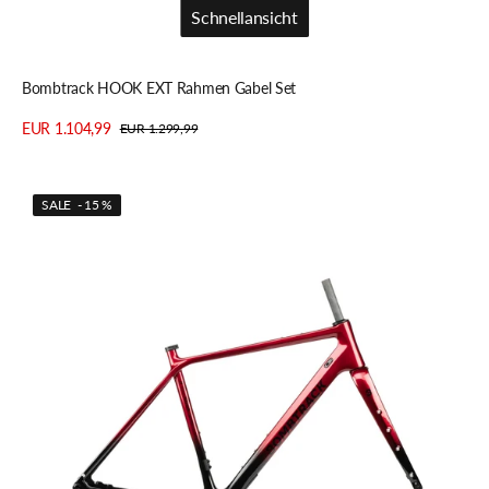
Schnellansicht
Schnellansicht
Bombtrack HOOK EXT Rahmen Gabel Set
EUR 1.104,99
EUR 1.299,99
Verkaufspreis
Regulärer
Details anzeigen
Preis
Bombtrack
SALE - 15 %
HOOK
EXT
C
Rahmen
Gabel
Set