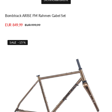
Schnellansicht
Bombtrack ARISE FM Rahmen Gabel Set
EUR 849,99
EUR 999,99
Verkaufspreis
Regulärer
Details anzeigen
Preis
Bombtrack
SALE - 15 %
AUDAX
Rahmen
Gabel
Set