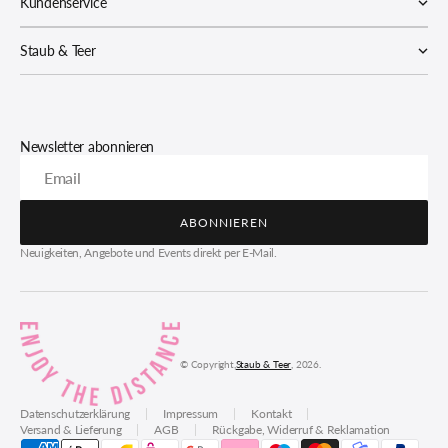
Kundenservice
Staub & Teer
Newsletter abonnieren
Email
ABONNIEREN
ABONNIEREN
Neuigkeiten, Angebote und Events direkt per E-Mail.
© Copyright,
Staub & Teer
, 2026.
Datenschutzerklärung
Impressum
Kontakt
Versand & Lieferung
AGB
Rückgabe, Widerruf & Reklamation