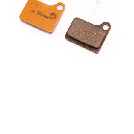
Shimano
Deore
BR-
M555,
BR-
M555-
M,
BR-
M556
&
Nexave
BR-
C900,
BR-
C901