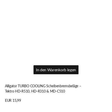
In den Warenkorb legen
In den Warenkorb legen
Alligator TURBO COOLING Scheibenbremsbeläge –
Tektro HD-R510, HD-R310 & MD-C510
Regulärer
EUR 15,99
Preis
Details anzeigen