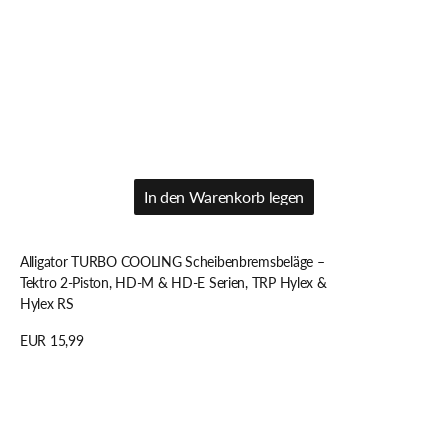
In den Warenkorb legen
In den Warenkorb legen
Alligator TURBO COOLING Scheibenbremsbeläge –
Tektro 2-Piston, HD-M & HD-E Serien, TRP Hylex &
Hylex RS
Regulärer
EUR 15,99
Preis
Details anzeigen
Alligator
TURBO