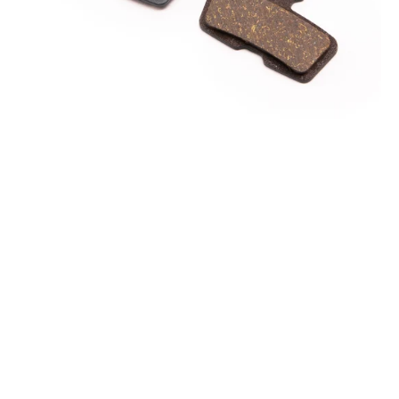
M985/M988,
Deore
XT
BR-
M785,
SLX
BR-
M666
&
Alfine
BR-
S700