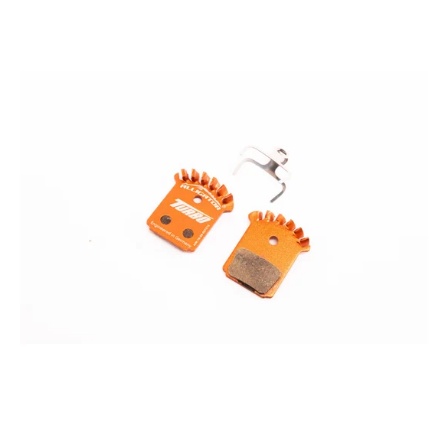
Alligator
TURBO
COOLING
Scheibenbremsbeläge
–
Formula
MEGA,
The
One,
R1
&
RX