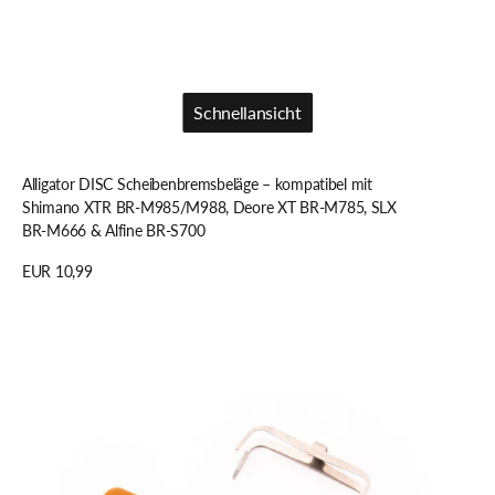
Schnellansicht
Schnellansicht
Alligator DISC Scheibenbremsbeläge – kompatibel mit
Shimano XTR BR-M985/M988, Deore XT BR-M785, SLX
BR-M666 & Alfine BR-S700
Regulärer
EUR 10,99
Preis
Details anzeigen
Alligator
DISC
Scheibenbremsbeläge
–
kompatibel
mit