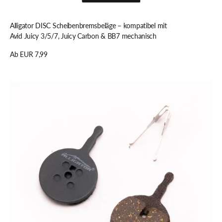
Schnellansicht
Alligator DISC Scheibenbremsbeläge – kompatibel mit
Avid Juicy 3/5/7, Juicy Carbon & BB7 mechanisch
Regulärer
Ab EUR 7,99
Preis
Details anzeigen
Alligator
DISC
Scheibenbremsbeläge
–
kompatibel
mit
Avid
BB5
mech.