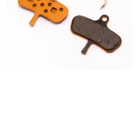
Code
&
Code
5