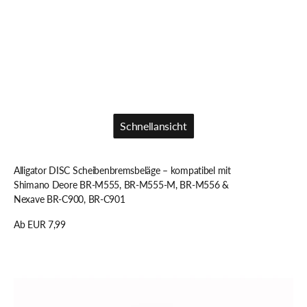
Schnellansicht
Schnellansicht
Alligator DISC Scheibenbremsbeläge – kompatibel mit
Shimano Deore BR-M555, BR-M555-M, BR-M556 &
Nexave BR-C900, BR-C901
Regulärer
Ab EUR 7,99
Preis
Details anzeigen
Alligator
DISC
Scheibenbremsbeläge