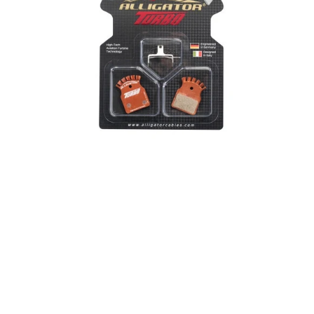
2-
Piston,
HD-
M
&
HD-
E
Serien,
TRP
Hylex
&
Hylex
RS