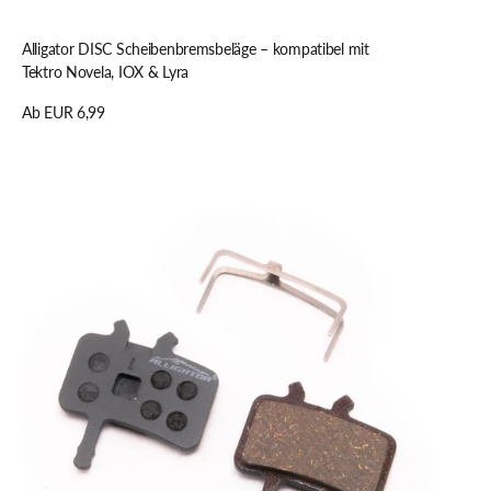
Schnellansicht
Alligator DISC Scheibenbremsbeläge – kompatibel mit
Tektro Novela, IOX & Lyra
Regulärer
Ab EUR 6,99
Preis
Details anzeigen
Alligator
DISC
Scheibenbremsbeläge
–
kompatibel
mit
Tektro
IO
&
IOX