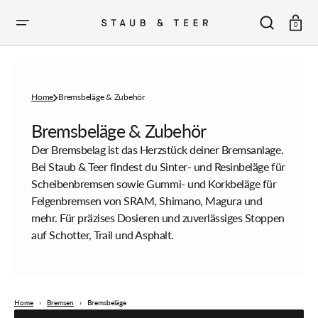
ZUM
INHALT
SPRINGEN
Warenkor
0
Home
Bremsbeläge & Zubehör
Sammlung:
Bremsbeläge & Zubehör
Der Bremsbelag ist das Herzstück deiner Bremsanlage.
Bei Staub & Teer findest du Sinter- und Resinbeläge für
Scheibenbremsen sowie Gummi- und Korkbeläge für
Felgenbremsen von SRAM, Shimano, Magura und
mehr. Für präzises Dosieren und zuverlässiges Stoppen
auf Schotter, Trail und Asphalt.
Home
›
Bremsen
›
Bremsbeläge