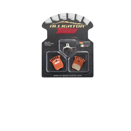
COOLING
Scheibenbremsbeläge
–
Tektro
HD-
R510,
HD-
R310
&
MD-
C510