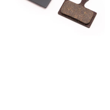
MD-
C510
&
TRP
Hylex