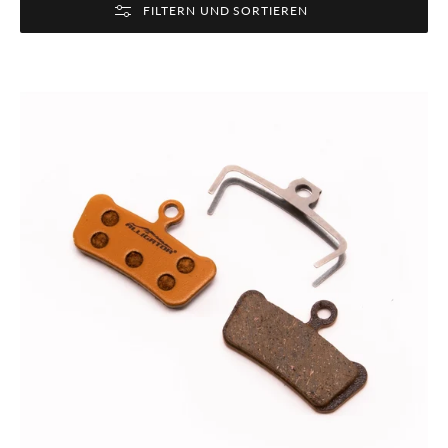
FILTERN UND SORTIEREN
Alligator
DISC
Scheibenbremsbeläge
–
kompatibel
mit
Avid
XO
Trail,
7
Trail,
9
Trail
&
SRAM