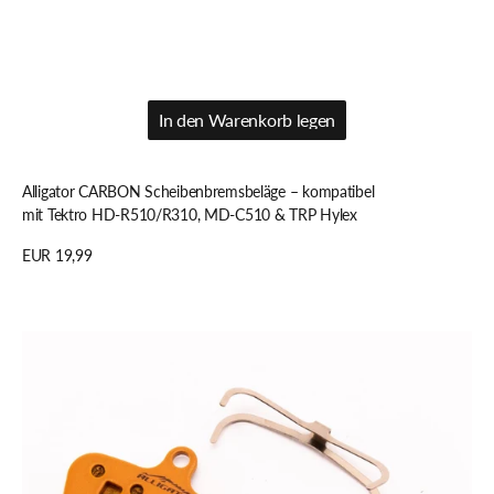
In den Warenkorb legen
In den Warenkorb legen
Alligator CARBON Scheibenbremsbeläge – kompatibel
mit Tektro HD-R510/R310, MD-C510 & TRP Hylex
Regulärer
EUR 19,99
Preis
Details anzeigen
Alligator
DISC
Scheibenbremsbeläge
–
kompatibel
mit
Avid