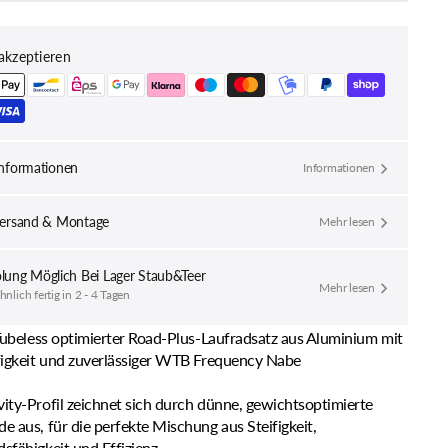
TERRA
PROTERRA
T
LIGHT
I25
akzeptieren
EN
HINTEN
ngern
erhöhen
nformationen
Informationen
versand & Montage
Mehr lesen
lung Möglich Bei
Lager Staub&Teer
Mehr lesen
lich fertig in 2 - 4 Tagen
 Tubeless optimierter Road-Plus-Laufradsatz aus Aluminium mit
figkeit und zuverlässiger WTB Frequency Nabe
ity-Profil zeichnet sich durch dünne, gewichtsoptimierte
e aus, für die perfekte Mischung aus Steifigkeit,
sfähigkeit und Effizienz