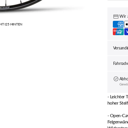
RESTRAP
TITLE MTB
PRO
LIGH
I25
Wir 
HINT
REVERSE
TOPEAK
T I25 HINTEN
verri
RITCHEY
TREK
Versandi
Fahrrad
TUBUS
Abho
Gewöhn
- Leichter
hoher Stei
- Open-Cav
Felgenwänd
Widerstand