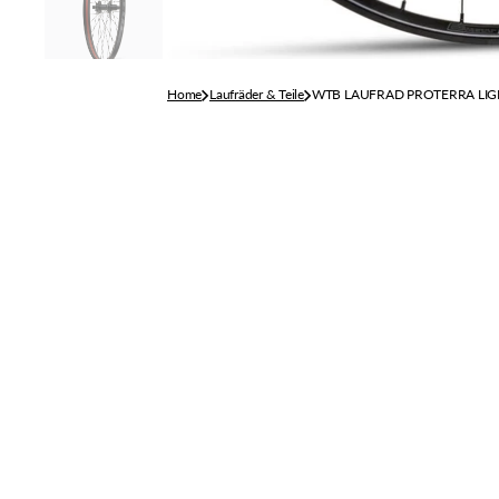
CANE CREEK
KRUSH
CHRIS KING
KRYPTONITE
Home
Laufräder & Teile
WTB LAUFRAD PROTERRA LIGH
CINELLI
CLIF
COLUMBUS
CONTINENTAL
ERGON