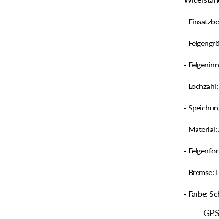
- Einsatzb
- Felgengrö
- Felgenin
- Lochzahl:
- Speichun
- Material
- Felgenfo
- Bremse: 
- Farbe: S
GPS