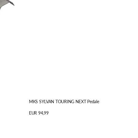
RESTRAP
TITLE MTB
REVERSE
TOPEAK
RITCHEY
TREK
TUBUS
MKS SYLVAN TOURING NEXT Pedale
Regulärer
EUR 94,99
Preis
Details anzeigen