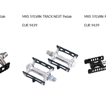
ale
MKS SYLVAN TRACK NEXT Pedale
MKS SYLVAN R
Regulärer
EUR 94,99
Regulärer
EUR 94,99
Preis
Preis
Details anzeigen
Details anzeige
MKS
MKS
SYLVAN
PROMENA
TRACK
Pedale
Pedale