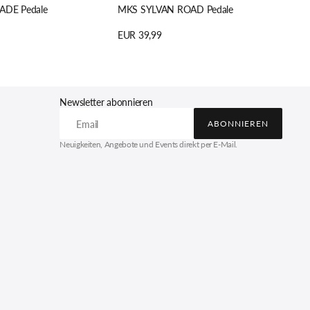
DE Pedale
MKS SYLVAN ROAD Pedale
Regulärer
EUR 39,99
Preis
n
Details anzeigen
Newsletter abonnieren
Email
ABONNIEREN
ABONNIEREN
Neuigkeiten, Angebote und Events direkt per E-Mail.