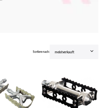
ZINK BIKE
behör
Sortiere nach:
MKS
SYLVAN
TOURING
Pedale