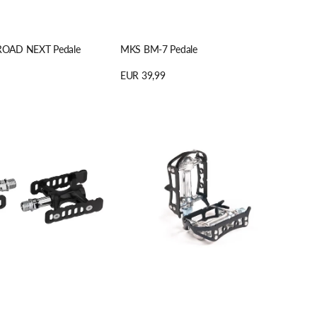
OAD NEXT Pedale
MKS BM-7 Pedale
Regulärer
EUR 39,99
Preis
n
Details anzeigen
MKS
DE
SYLVAN
ROAD
Pedale