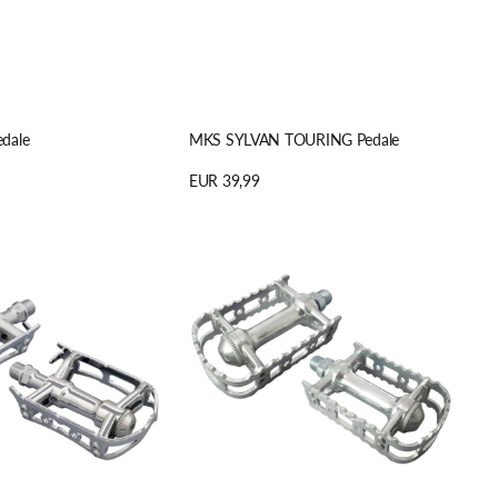
dale
MKS SYLVAN TOURING Pedale
Regulärer
EUR 39,99
Preis
n
Details anzeigen
MKS
BM-
7
Pedale