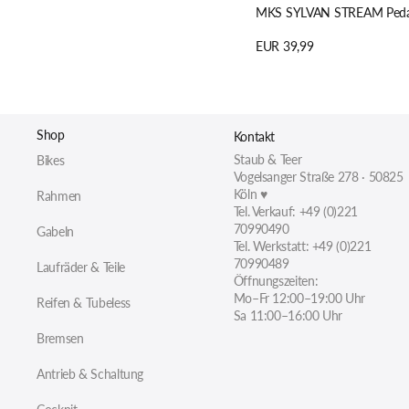
MKS SYLVAN STREAM Peda
Regulärer
EUR 39,99
Preis
Details anzeigen
Shop
Kontakt
Staub & Teer
Bikes
Vogelsanger Straße 278 · 50825
Köln ♥
Rahmen
Tel. Verkauf: +49 (0)221
70990490
Gabeln
Tel. Werkstatt: +49 (0)221
70990489
Laufräder & Teile
Öffnungszeiten:
Mo–Fr 12:00–19:00 Uhr
Reifen & Tubeless
Sa 11:00–16:00 Uhr
Bremsen
Antrieb & Schaltung