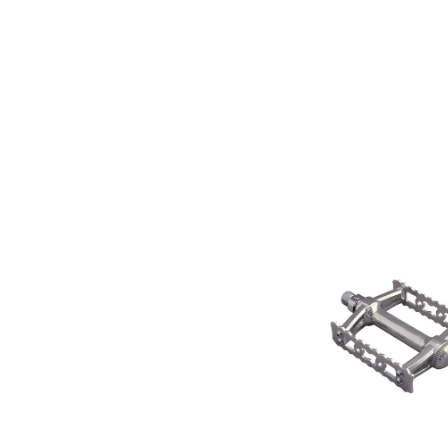
MKS
SYLVAN
GORDITO
Pedale