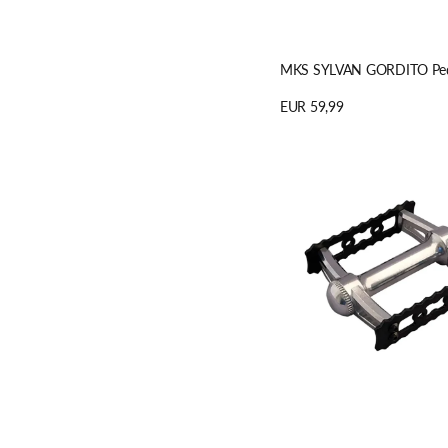
MKS SYLVAN GORDITO Ped
Regulärer
EUR 59,99
Preis
Details anzeigen
MKS
SYLVAN
STREAM
Pedale