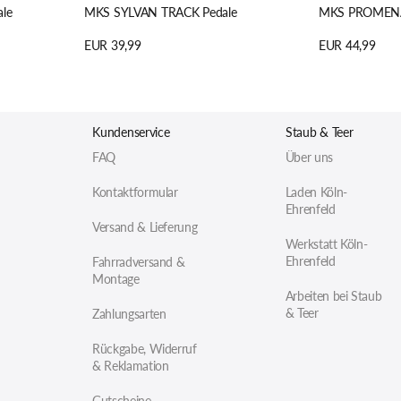
le
MKS SYLVAN TRACK Pedale
MKS PROMENA
Regulärer
EUR 39,99
Regulärer
EUR 44,99
Preis
Preis
Details anzeigen
Details anzeige
Kundenservice
Staub & Teer
FAQ
Über uns
Kontaktformular
Laden Köln-
Ehrenfeld
Versand & Lieferung
Werkstatt Köln-
Ehrenfeld
Fahrradversand &
Montage
Arbeiten bei Staub
& Teer
Zahlungsarten
Rückgabe, Widerruf
& Reklamation
Gutscheine