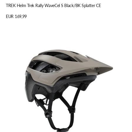
TREK Helm Trek Rally WaveCel S Black/BK Splatter CE
Regulärer
EUR 169,99
Preis
Details anzeigen
TREK
Helm
Trek
Rally
WaveCel
M
Chinchilla/BK
Splatter
C