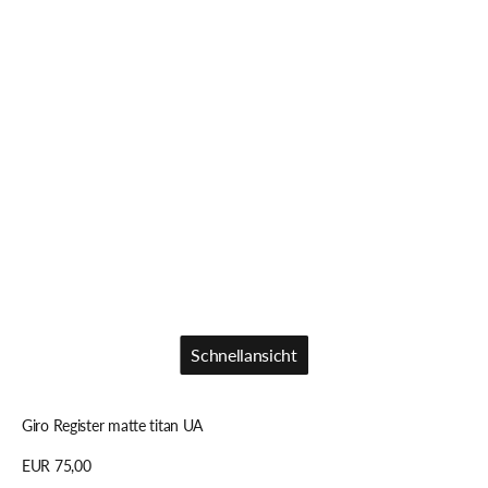
Schnellansicht
Schnellansicht
Giro Register matte titan UA
Regulärer
EUR 75,00