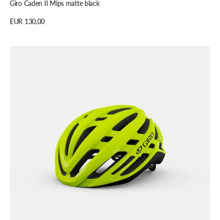
Giro Caden II Mips matte black
Regulärer
EUR 130,00
Preis
Details anzeigen
Giro
Agilis
highlight
yellow