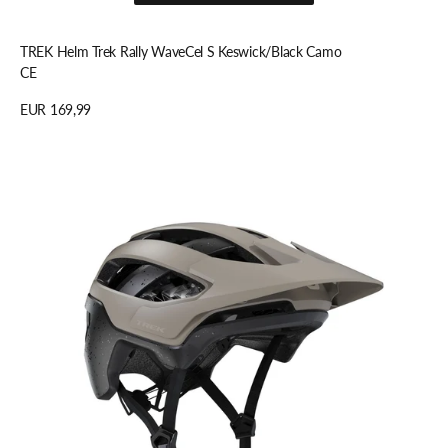
In den Warenkorb legen
TREK Helm Trek Rally WaveCel S Keswick/Black Camo
CE
Regulärer
EUR 169,99
Preis
Details anzeigen
TREK
Helm
Trek
Rally
WaveCel
L
Chinchilla/BK
Splatter
C