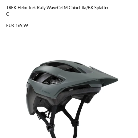
TREK Helm Trek Rally WaveCel M Chinchilla/BK Splatter
C
Regulärer
EUR 169,99
Preis
Details anzeigen
TREK
Helm
Trek
Rally
WaveCel
S
Keswick/Black
Camo
CE