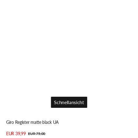
Schnellansicht
Schnellansicht
Giro Register matte black UA
EUR 39,99
EUR 75,00
Verkaufspreis
Regulärer