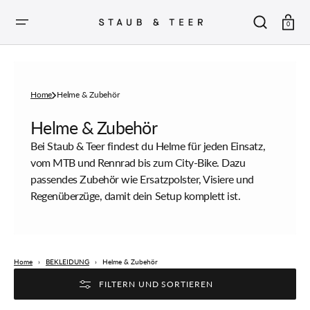
ZUM
INHALT
SPRINGEN
Warenkor
0
Home
Helme & Zubehör
Sammlung:
Helme & Zubehör
Bei Staub & Teer findest du Helme für jeden Einsatz,
vom MTB und Rennrad bis zum City-Bike. Dazu
passendes Zubehör wie Ersatzpolster, Visiere und
Regenüberzüge, damit dein Setup komplett ist.
Home
›
BEKLEIDUNG
›
Helme & Zubehör
FILTERN UND SORTIEREN