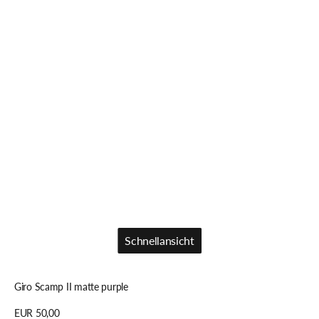
Schnellansicht
Schnellansicht
Giro Scamp II matte purple
Regulärer
EUR 50,00