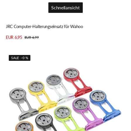
Schnellansicht
Schnellansicht
JRC Computer-Halterungseinsatz für Wahoo
EUR 6,95
EUR 6,99
Verkaufspreis
Regulärer
Details anzeigen
Preis
JRC
SALE - 0 %
Vorbauhalterung
für
Wahoo