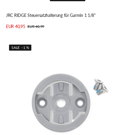
Schnellansicht
JRC RIDGE Steuersatzhalterung für Garmin 1 1/8"
EUR 40,95
EUR 40,99
Verkaufspreis
Regulärer
Details anzeigen
Preis
JRC
SALE - 1 %
Computer-
Halterungseinsatz
für
Wahoo