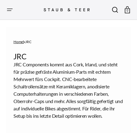
ZUM
INHALT
SPRINGEN
Warenkor
0
Home
JRC
Sammlung:
JRC
JRC Components kommt aus Cork, Irland, und steht
für präzise gefräste Aluminium-Parts mit echtem
Mehrwert fürs Cockpit. CNC-bearbeitete
Schaltrollensätze mit Keramiklagern, anodisierte
Computerhalterungen in verschiedenen Farben,
Oberrohr-Caps und mehr. Alles sorgfältig gefertigt und
auf individuelle Bikes abgestimmt. Für Rider, die ihr
Setup bis ins letzte Detail optimieren wollen.