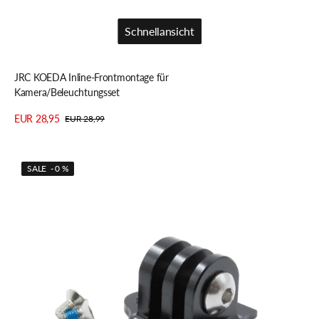
Schnellansicht
Schnellansicht
JRC KOEDA Inline-Frontmontage für
Kamera/Beleuchtungsset
EUR 28,95
EUR 28,99
Verkaufspreis
Regulärer
Details anzeigen
Preis
JRC
SALE - 0 %
Computerhalter
Adapter