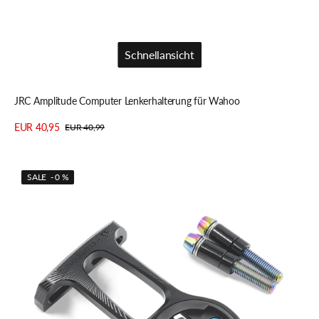
Schnellansicht
Schnellansicht
JRC Amplitude Computer Lenkerhalterung für Wahoo
EUR 40,95
EUR 40,99
Verkaufspreis
Regulärer
Details anzeigen
Preis
JRC
SALE - 0 %
STEALTH+
Premium
Vorbauhalterung
für
Wahoo