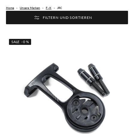
Home
›
Unsere Marken
›
F–K
›
JRC
FILTERN UND SORTIEREN
JRC
SALE - 0 %
STEALTH+
Premium
Vorbauhalterung
für
Garmin