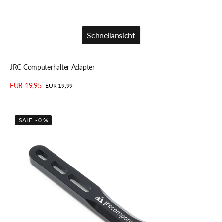
Schnellansicht
Schnellansicht
JRC Computerhalter Adapter
EUR 19,95
EUR 19,99
Verkaufspreis
Regulärer
Details anzeigen
Preis
JRC
SALE - 0 %
Amplitude
Computer
Lenkerhalterung
für
Wahoo