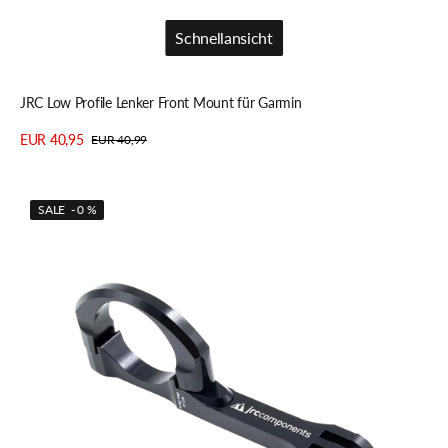
Schnellansicht
Schnellansicht
JRC Low Profile Lenker Front Mount für Garmin
EUR 40,95
EUR 40,99
Verkaufspreis
Regulärer
Details anzeigen
Preis
JRC
SALE - 0 %
KOEDA
Inline-
Frontmontage
für
Kamera/Beleuchtungsset