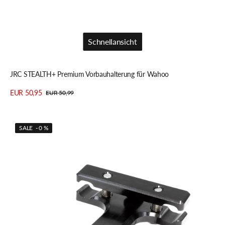
Schnellansicht
Schnellansicht
JRC STEALTH+ Premium Vorbauhalterung für Wahoo
EUR 50,95
EUR 50,99
Verkaufspreis
Regulärer
Details anzeigen
Preis
JRC
SALE - 0 %
KATAI
Sattel
Rail
Mount