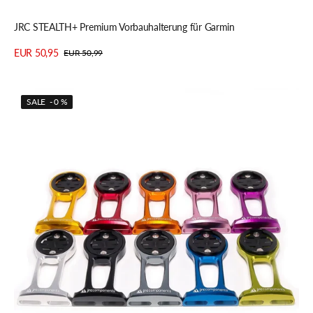
Schnellansicht
JRC STEALTH+ Premium Vorbauhalterung für Garmin
EUR 50,95
EUR 50,99
Verkaufspreis
Regulärer
Details anzeigen
Preis
JRC
SALE - 0 %
Vorbauhalterung
für
Garmin