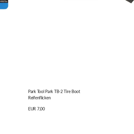
RESTRAP
TITLE MTB
REVERSE
TOPEAK
RITCHEY
TREK
TUBUS
Park Tool Park TB-2 Tire Boot
Reifenflicken
Regulärer
EUR 7,00
Preis
Details anzeigen