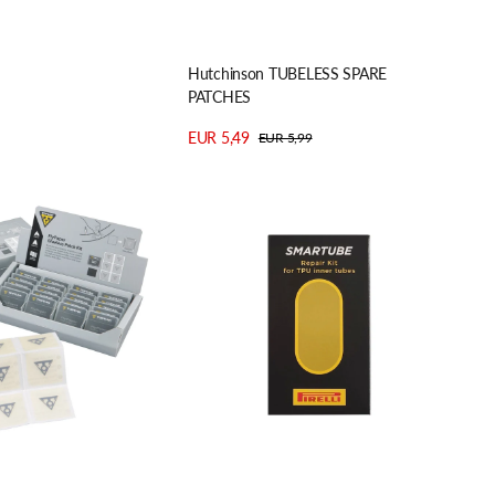
Hutchinson TUBELESS SPARE
PATCHES
EUR 5,49
EUR 5,99
Verkaufspreis
Regulärer
Details anzeigen
Preis
Pirelli
SmarTUBE
Flickenset
Yellow
–
Zuverlässige
Reparatur
für
unterwegs