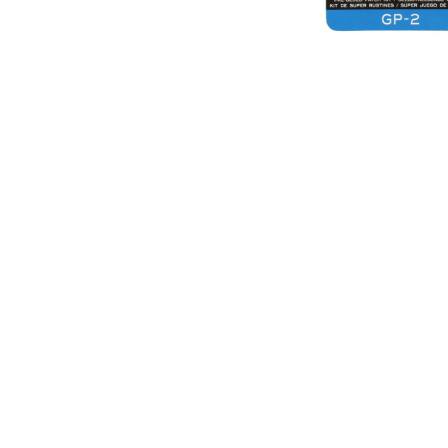
CANE CREEK
KRUSH
CHRIS KING
KRYPTONITE
CINELLI
CLIF
COLUMBUS
CONTINENTAL
ERGON