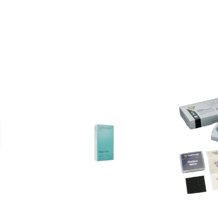
Aeron
Topeak
TPU
Flypaper
Flickzeug
Glueless
Patch
Patch
Kit
Kit
–
–
Reparaturset
20er
für
Display
TPU-
Box
Schläuche