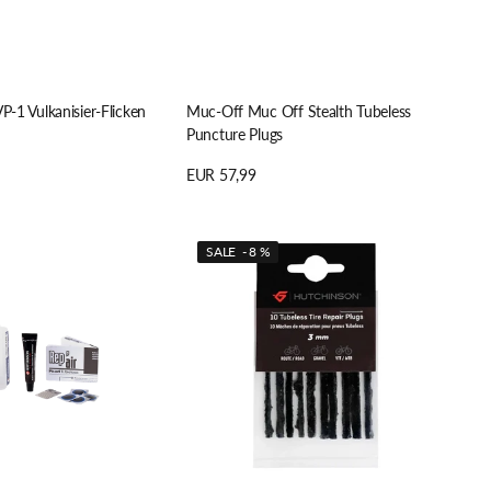
VP-1 Vulkanisier-Flicken
Muc-Off Muc Off Stealth Tubeless
Puncture Plugs
Regulärer
EUR 57,99
n
Preis
Details anzeigen
Hutchinson
SALE - 8 %
TUBELESS
SPARE
PATCHES