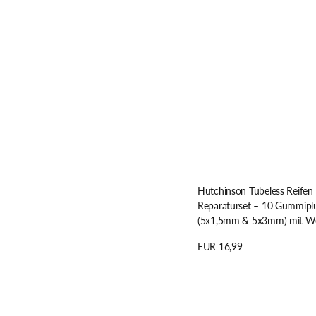
mit
Werkzeug
Hutchinson Tubeless Reifen
Reparaturset – 10 Gummipl
(5x1,5mm & 5x3mm) mit W
Regulärer
EUR 16,99
Preis
Details anzeigen