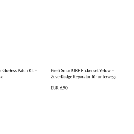
 Glueless Patch Kit –
Pirelli SmarTUBE Flickenset Yellow –
ox
Zuverlässige Reparatur für unterwegs
Regulärer
EUR 6,90
Preis
n
Details anzeigen