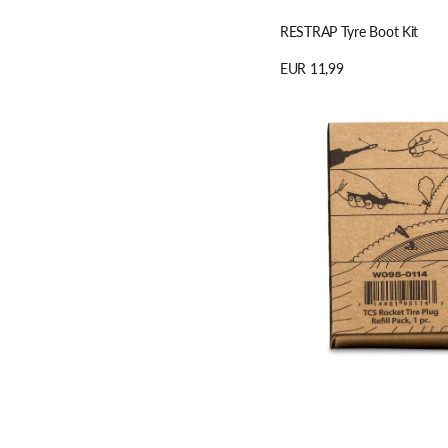
RESTRAP Tyre Boot Kit
Regulärer
EUR 11,99
Preis
Details anzeigen
WTB
Rocket
Tire
Plug
Nachfüllpack
–
15
Reifenstopfen
&
4
Anker
für
Tubeless-