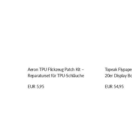
Aeron TPU Flickzeug Patch Kit –
Topeak Flypaper
Reparaturset für TPU-Schläuche
20er Display B
Regulärer
EUR 5,95
Regulärer
EUR 54,95
Preis
Preis
Details anzeigen
Details anzeige