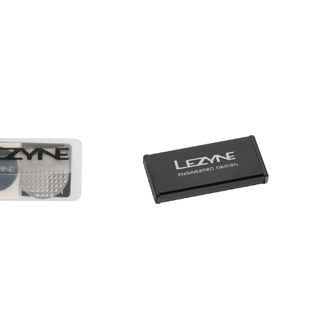
LEZYNE
Metal
Kit
et
Fahrrad
Reparaturset
kt
–
Kompaktes
Flickzeug
im
Aluminiumgehäuse