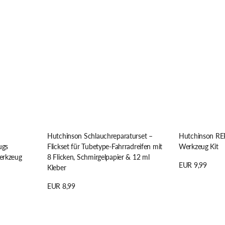
Schmirgelpapier
&
12
ml
Kleber
Hutchinson Schlauchreparaturset –
Hutchinson R
ugs
Flickset für Tubetype-Fahrradreifen mit
Werkzeug Kit
erkzeug
8 Flicken, Schmirgelpapier & 12 ml
Regulärer
EUR 9,99
Kleber
Preis
Details anzeige
Regulärer
EUR 8,99
Preis
Details anzeigen