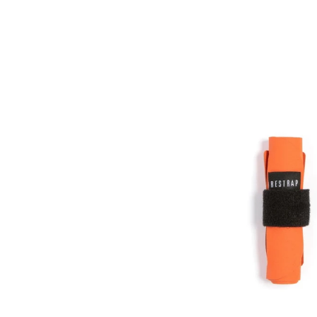
RESTRAP
Tyre
Boot
Kit