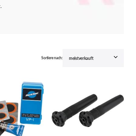
.
ZINK BIKE
behör
Sortiere nach:
Muc-
Off
Muc
Off
Stealth
Tubeless
Puncture
Plugs