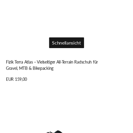
Schnellansicht
Schnellansicht
Fizik Terra Atlas – Vielseitiger All-Terrain Radschuh für
Gravel, MTB & Bikepacking
Regulärer
EUR 159,00
Preis
Details anzeigen
fi'zi:k
RENN-
SCHUH
FIZIK
TEMPO