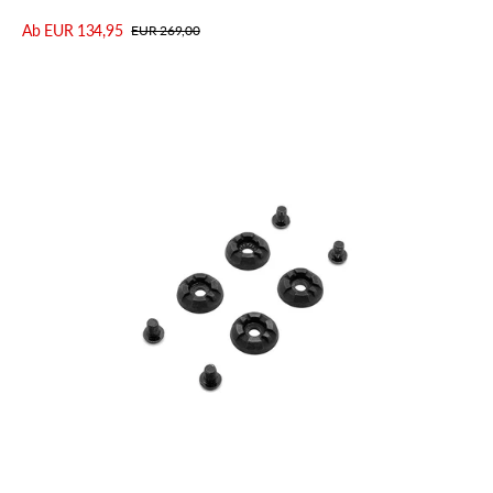
Ab EUR 134,95
EUR 269,00
Verkaufspreis
Regulärer
Details anzeigen
Preis
fi'zi:k
TOE
STUDS
KIT
FIZIK
FEROX&ATLAS
SCHWARZ