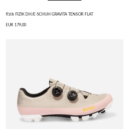
Schnellansicht
fi'zi:k FIZIK DH/E-SCHUH GRAVITA TENSOR FLAT
Regulärer
EUR 179,00
Preis
Details anzeigen
Quoc
Gran
Tourer
XC
Shoe,
Dusty
Pink