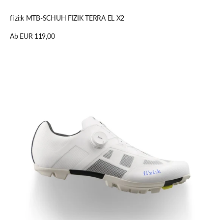
Schnellansicht
fi'zi:k MTB-SCHUH FIZIK TERRA EL X2
Regulärer
Ab EUR 119,00
Preis
Details anzeigen
fi'zi:k
MTBSCHUH
FIZIK
PROXY
WIDE