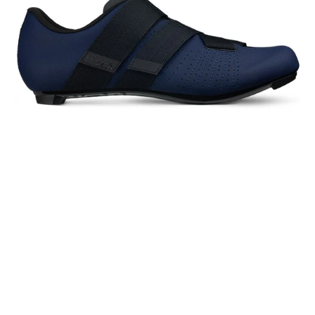
R5
PS