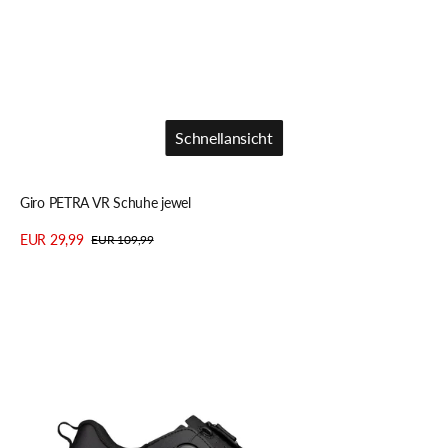
Schnellansicht
Schnellansicht
Giro PETRA VR Schuhe jewel
EUR 29,99
EUR 109,99
Verkaufspreis
Regulärer
Details anzeigen
Preis
Fizik
Terra
Atlas
–
Vielseitiger
All-