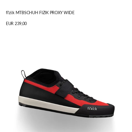
Schnellansicht
fi'zi:k MTBSCHUH FIZIK PROXY WIDE
Regulärer
EUR 239,00
Preis
Details anzeigen
fi'zi:k
FIZIK
DH/E-
SCHUH
GRAVITA
TENSOR
FLAT