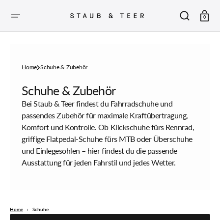
ZUM
INHALT
SPRINGEN
Warenkor
0
Home
Schuhe & Zubehör
Sammlung:
Schuhe & Zubehör
Bei Staub & Teer findest du Fahrradschuhe und
passendes Zubehör für maximale Kraftübertragung,
Komfort und Kontrolle. Ob Klickschuhe fürs Rennrad,
griffige Flatpedal-Schuhe fürs MTB oder Überschuhe
und Einlegesohlen – hier findest du die passende
Ausstattung für jeden Fahrstil und jedes Wetter.
Home
›
Schuhe