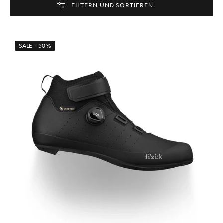
FILTERN UND SORTIEREN
Fizik
SALE - 50 %
TEMPO
ARTICA
R5
GTX
Winter-
Rennradschuh