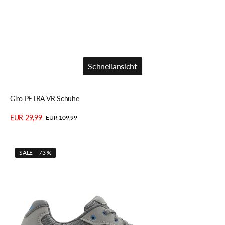
Schnellansicht
Schnellansicht
Giro PETRA VR Schuhe
EUR 29,99
EUR 109,99
Verkaufspreis
Regulärer
Details anzeigen
Preis
Giro
SALE - 73 %
PETRA
VR
Schuhe
jewel