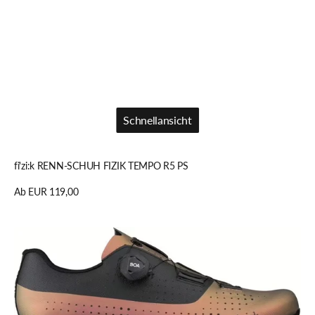
Schnellansicht
Schnellansicht
fi'zi:k RENN-SCHUH FIZIK TEMPO R5 PS
Regulärer
Ab EUR 119,00
Preis
Details anzeigen
fi'zi:k
RENN-
SCHUH
FIZIK
TEMPO