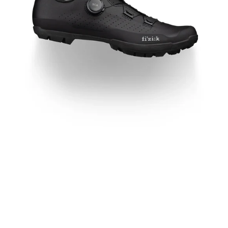
Terrain
Radschuh
für
Gravel,
MTB
&
Bikepacking