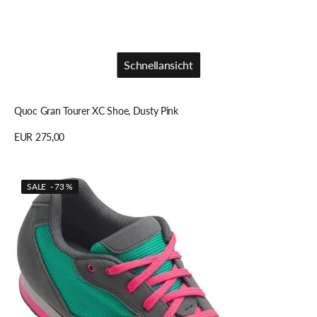
Schnellansicht
Schnellansicht
Quoc Gran Tourer XC Shoe, Dusty Pink
Regulärer
EUR 275,00
Preis
Details anzeigen
Giro
SALE - 73 %
PETRA
VR
Schuhe