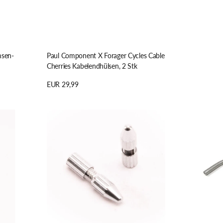
msen-
Paul Component X Forager Cycles Cable
Cherries Kabelendhülsen, 2 Stk
Regulärer
EUR 29,99
Preis
Details anzeigen
Alligator
Paul
REUSABLE
Component
END
Motolite
CAP
Noodle,
wiederverwendbare
Zugführung
Endkappen
mit
für
ETFE-
Bremszüge
Hülse,
silver