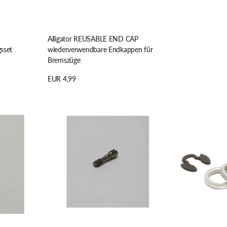
Alligator REUSABLE END CAP
sset
wiederverwendbare Endkappen für
Bremszüge
Regulärer
EUR 4,99
Preis
Details anzeigen
Cane
Paul
Creek
Component
g,
Stehbolzen
Racer
Bremsmontage,
Center
Vorne,
Mount
Regular
Pack,
Mount,
silver
eeBrake
Bremse