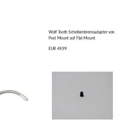
Wolf Tooth Scheibenbremsadapter von
Post Mount auf Flat Mount
Regulärer
EUR 49,99
Preis
Details anzeigen
Cane
Creek
Lagerbolzen
Bremsbelagsjustierung,
srohr
Direct
Mount,
eeBrake
Bremse