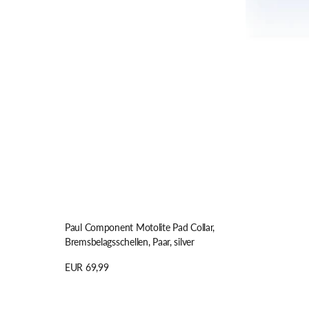
silver
RESTRAP
TITLE MTB
REVERSE
TOPEAK
RITCHEY
TREK
TUBUS
Paul Component Motolite Pad Collar,
Bremsbelagsschellen, Paar, silver
Regulärer
EUR 69,99
Preis
Details anzeigen