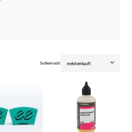
ZINK BIKE
behör
Sortiere nach:
Voxom
Hydraulische
Bremsflüssigkeit
DOT
5.1,
100ml
Flasche