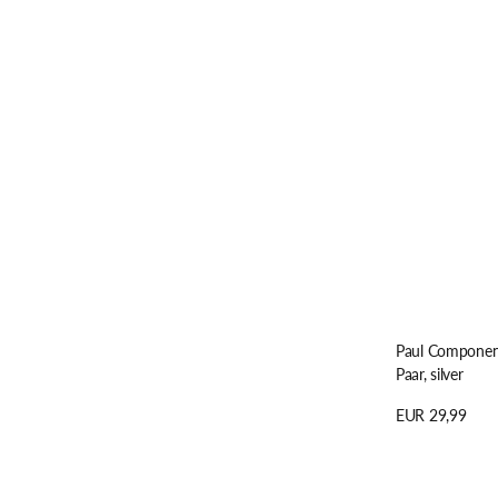
2
Stk
Paul Component
Paar, silver
Regulärer
EUR 29,99
Preis
Details anzeige