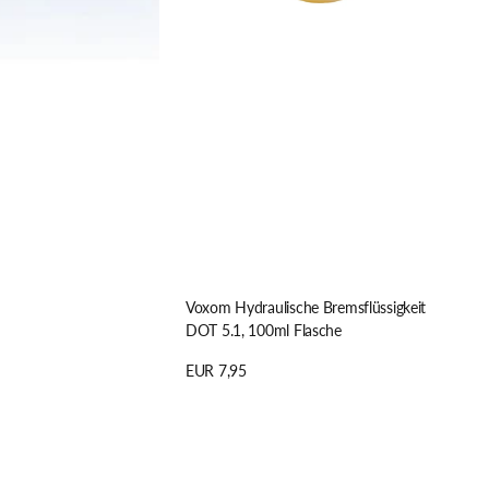
Voxom Hydraulische Bremsflüssigkeit
DOT 5.1, 100ml Flasche
Regulärer
EUR 7,95
Preis
Details anzeigen