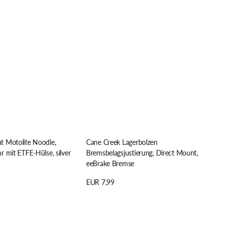
 Motolite Noodle,
Cane Creek Lagerbolzen
 mit ETFE-Hülse, silver
Bremsbelagsjustierung, Direct Mount,
eeBrake Bremse
Regulärer
EUR 7,99
n
Preis
Details anzeigen