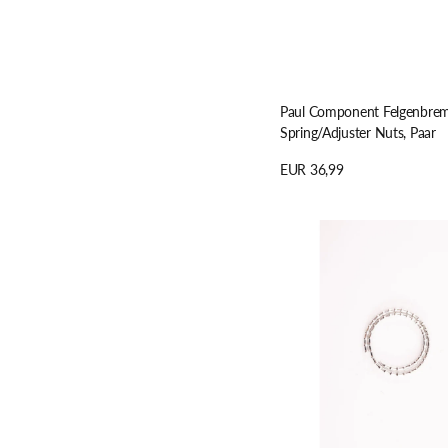
Paul Component Felgenbre
Spring/Adjuster Nuts, Paar
Regulärer
EUR 36,99
Preis
Details anzeigen
Alligator
STANDARD
4MM
ALLIGATORILINK
Ergänzungsset