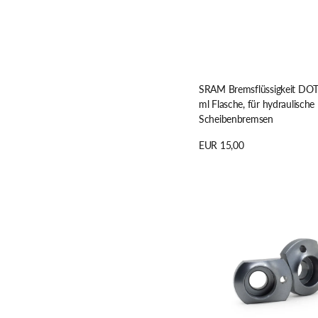
SRAM Bremsflüssigkeit DOT
ml Flasche, für hydraulische
Scheibenbremsen
Regulärer
EUR 15,00
Preis
Details anzeigen
Paul
Component
Felgenbremsen-
Spring/Adjuster
Nuts,
Paar