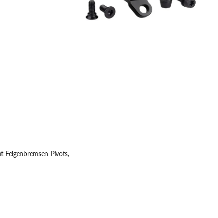
Mount
 Felgenbremsen-Pivots,
n