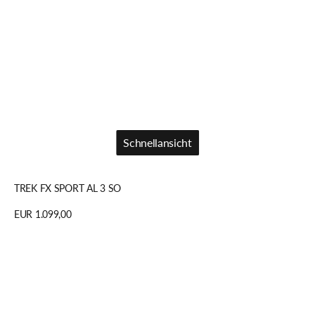
Schnellansicht
Schnellansicht
TREK FX SPORT AL 3 SO
Regulärer
EUR 1.099,00
Preis
Details anzeigen
TREK
Checkpoint
SL
7