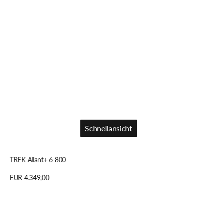
Schnellansicht
Schnellansicht
TREK Allant+ 6 800
Regulärer
EUR 4.349,00
Preis
Details anzeigen
TREK