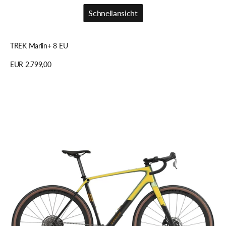
Schnellansicht
Schnellansicht
TREK Marlin+ 8 EU
Regulärer
EUR 2.799,00
Preis
Details anzeigen
TREK
Checkpoint
SL
7
AXS