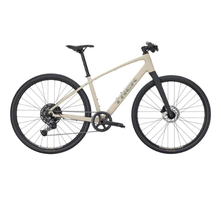
TREK
FX
SPORT
AL
3
SO