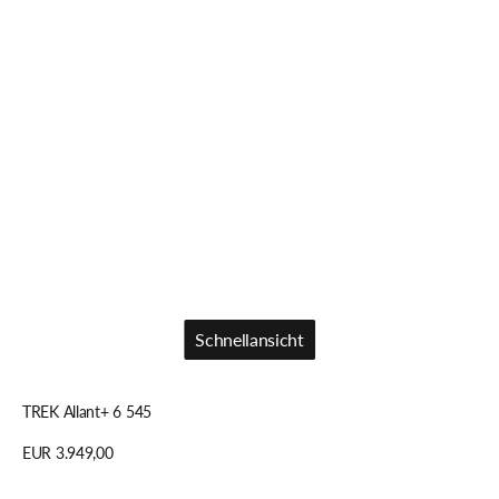
Schnellansicht
Schnellansicht
TREK Allant+ 6 545
Regulärer
EUR 3.949,00
Preis
Details anzeigen