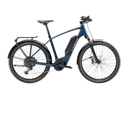
Allant+
6
545