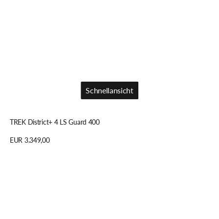
Schnellansicht
Schnellansicht
TREK District+ 4 LS Guard 400
Regulärer
EUR 3.349,00
Preis
Details anzeigen
TREK
Powerfly
FS+
8
EU