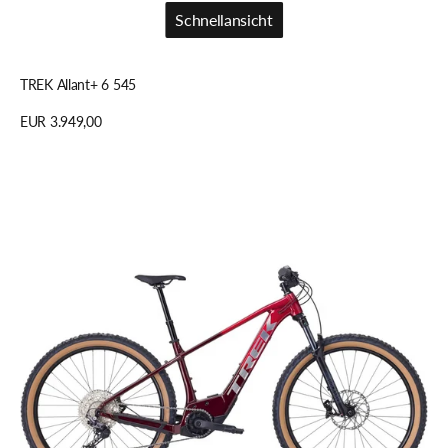
Schnellansicht
Schnellansicht
TREK Allant+ 6 545
Regulärer
EUR 3.949,00
Preis
Details anzeigen
TREK
Marlin+
8
EU