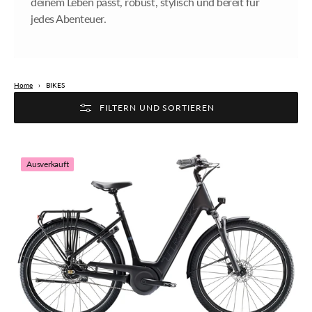
deinem Leben passt, robust, stylisch und bereit für
jedes Abenteuer.
Home
›
BIKES
FILTERN UND SORTIEREN
TREK
Ausverkauft
District+
4
LS
Guard
400