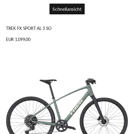
Schnellansicht
Schnellansicht
TREK FX SPORT AL 3 SO
Regulärer
EUR 1.099,00
Preis
Details anzeigen
TREK
FX
SPORT
AL
3
SO