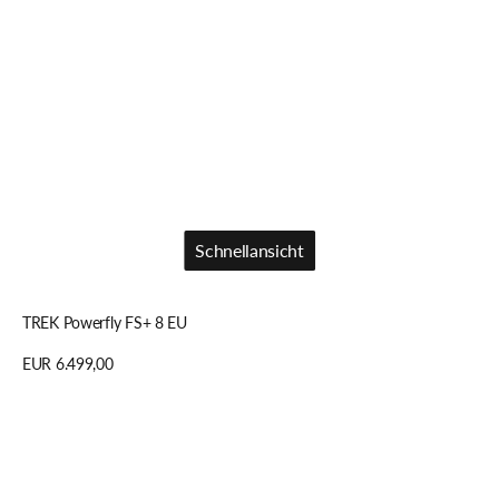
Schnellansicht
Schnellansicht
TREK Powerfly FS+ 8 EU
Regulärer
EUR 6.499,00
Preis
Details anzeigen
TREK
Allant+
6