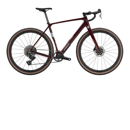
AXS
S