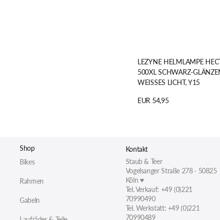
LEZYNE HELMLAMPE HEC
500XL SCHWARZ-GLÄNZ
WEISSES LICHT, Y15
Regulärer
EUR 54,95
Preis
Details anzeigen
Shop
Kontakt
Staub & Teer
Bikes
Vogelsanger Straße 278 · 50825
Köln ♥
Rahmen
Tel. Verkauf: +49 (0)221
70990490
Gabeln
Tel. Werkstatt: +49 (0)221
70990489
Laufräder & Teile