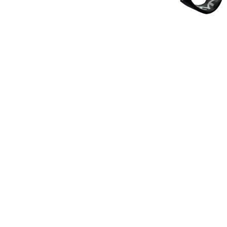
WEISSES
CANE CREEK
KRUSH
LICHT,
Y15
CHRIS KING
KRYPTONITE
CINELLI
CLIF
COLUMBUS
CONTINENTAL
ERGON