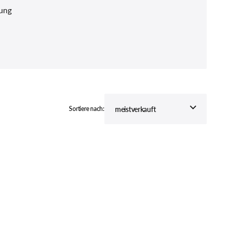
tung
ZINK BIKE
behör
Sortiere nach: