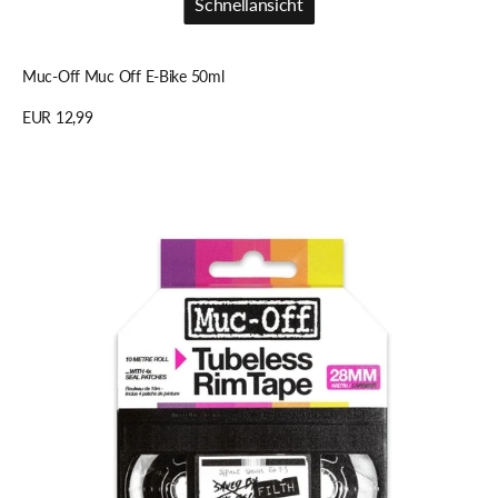
Schnellansicht
Schnellansicht
Muc-Off Muc Off E-Bike 50ml
Regulärer
EUR 12,99
Preis
Details anzeigen
Muc-
Off
Muc
Off
Rim
Tape
10m
Roll,
pink