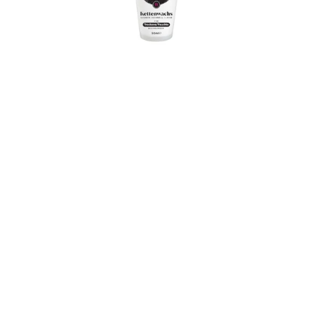
(12),
black