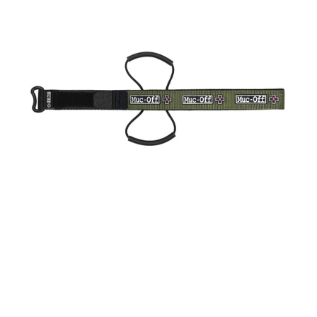
Off
Muc
Off
Utility
Frame
Strap