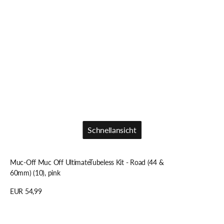
Schnellansicht
Schnellansicht
Muc-Off Muc Off UltimateTubeless Kit - Road (44 &
60mm) (10), pink
Regulärer
EUR 54,99
Preis
Details anzeigen
Muc-