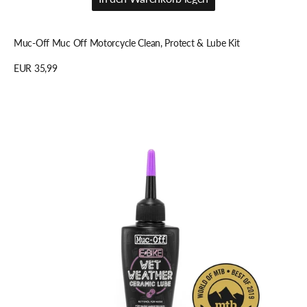
In den Warenkorb legen
Muc-Off Muc Off Motorcycle Clean, Protect & Lube Kit
Regulärer
EUR 35,99
Preis
Details anzeigen
Muc-
Off
Muc
Off
E-
Bike
50ml