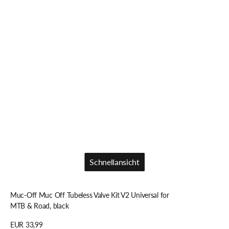
Schnellansicht
Schnellansicht
Muc-Off Muc Off Tubeless Valve Kit V2 Universal for
MTB & Road, black
Regulärer
EUR 33,99