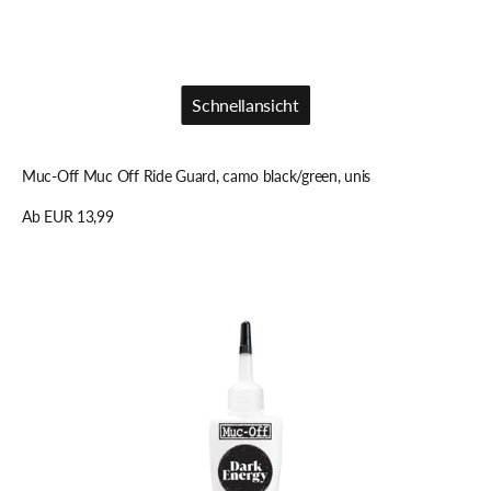
Schnellansicht
Schnellansicht
Muc-Off Muc Off Ride Guard, camo black/green, unis
Regulärer
Ab EUR 13,99
Preis
Details anzeigen
Muc-
Off
Muc
Off
Dark
Energy
Kettenwachs
(DE)