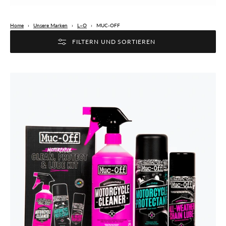
Home
›
Unsere Marken
›
L–O
›
MUC-OFF
FILTERN UND SORTIEREN
Muc-
Off
Muc
Off
Motorcycle
Clean,
Protect
&
Lube
Kit