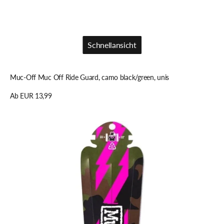
Schnellansicht
Schnellansicht
Muc-Off Muc Off Ride Guard, camo black/green, unis
Regulärer
Ab EUR 13,99
Preis
Details anzeigen
Muc-
Off
Muc
Off
Ride
Guard,
camo
black/green,