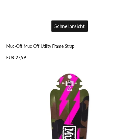
Schnellansicht
Schnellansicht
Muc-Off Muc Off Utility Frame Strap
Regulärer
EUR 27,99
Preis
Details anzeigen
Muc-
Off
Muc
Off
Ride
Guard,
camo
black/green,
unis