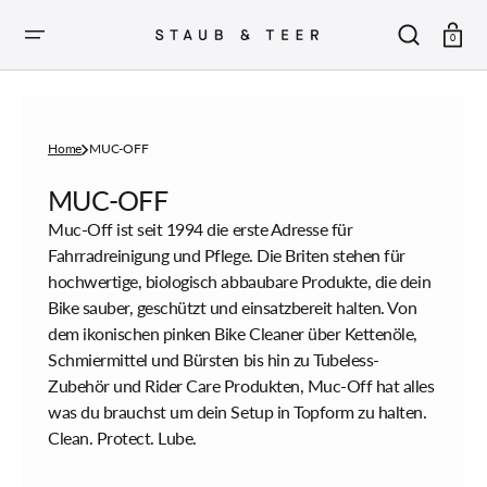
ZUM
INHALT
SPRINGEN
Warenkor
0
Home
MUC-OFF
Sammlung:
MUC-OFF
Muc-Off ist seit 1994 die erste Adresse für
Fahrradreinigung und Pflege. Die Briten stehen für
hochwertige, biologisch abbaubare Produkte, die dein
Bike sauber, geschützt und einsatzbereit halten. Von
dem ikonischen pinken Bike Cleaner über Kettenöle,
Schmiermittel und Bürsten bis hin zu Tubeless-
Zubehör und Rider Care Produkten, Muc-Off hat alles
was du brauchst um dein Setup in Topform zu halten.
Clean. Protect. Lube.