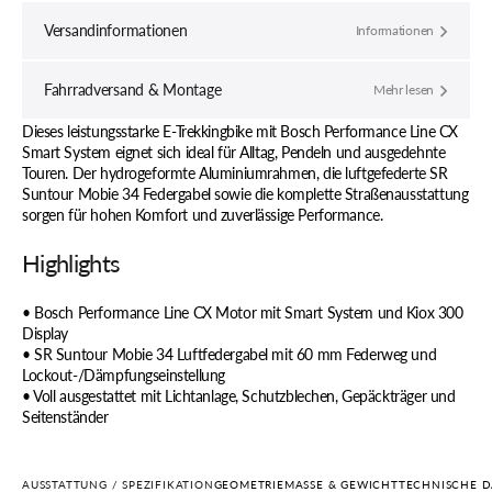
Versandinformationen
Informationen
Fahrradversand & Montage
Mehr lesen
Dieses leistungsstarke E-Trekkingbike mit Bosch Performance Line CX
Smart System eignet sich ideal für Alltag, Pendeln und ausgedehnte
Touren. Der hydrogeformte Aluminiumrahmen, die luftgefederte SR
Suntour Mobie 34 Federgabel sowie die komplette Straßenausstattung
sorgen für hohen Komfort und zuverlässige Performance.
Highlights
• Bosch Performance Line CX Motor mit Smart System und Kiox 300
Display
• SR Suntour Mobie 34 Luftfedergabel mit 60 mm Federweg und
Lockout-/Dämpfungseinstellung
• Voll ausgestattet mit Lichtanlage, Schutzblechen, Gepäckträger und
Seitenständer
AUSSTATTUNG / SPEZIFIKATION
GEOMETRIE
MASSE & GEWICHT
TECHNISCHE 