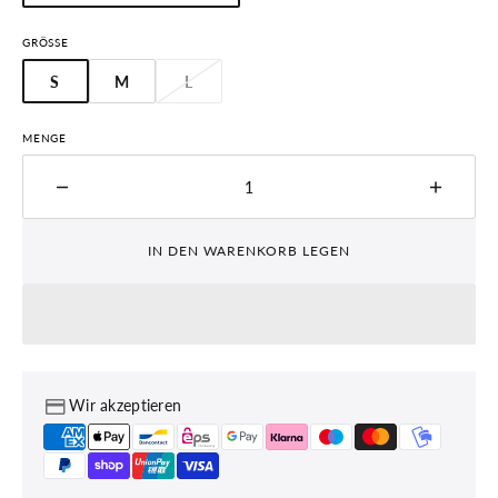
AUSVERKAUFT
ODER
GRÖSSE
NICHT
VERFÜGBAR
S
M
L
VARIANTE
VARIANTE
VARIANTE
AUSVERKAUFT
AUSVERKAUFT
AUSVERKAUFT
ODER
ODER
ODER
MENGE
NICHT
NICHT
NICHT
VERFÜGBAR
VERFÜGBAR
VERFÜGBAR
Menge
Menge
für
für
TREK
TREK
IN DEN WARENKORB LEGEN
Allant+
Allant+
6
6
Stagger
Stagge
800
800
verringern
erhöhe
Wir akzeptieren