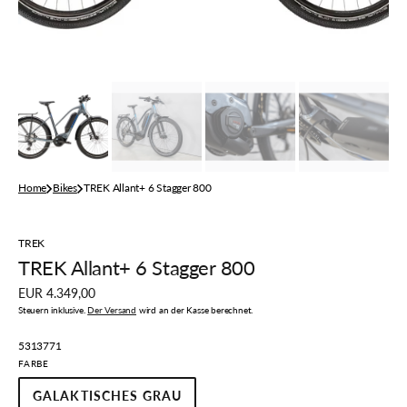
Home
Bikes
TREK Allant+ 6 Stagger 800
TREK
TREK Allant+ 6 Stagger 800
Regulärer
EUR 4.349,00
Preis
Steuern inklusive.
Der Versand
wird an der Kasse berechnet.
Artikelnummer:
5313771
FARBE
GALAKTISCHES GRAU
VARIANTE