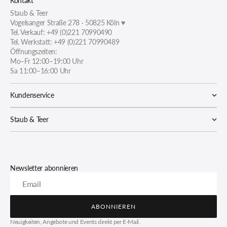
Kontakt
Staub & Teer
Vogelsanger Straße 278 · 50825 Köln ♥
Tel. Verkauf: +49 (0)221 70990490
Tel. Werkstatt: +49 (0)221 70990489
Öffnungszeiten:
Mo–Fr 12:00–19:00 Uhr
Sa 11:00–16:00 Uhr
Kundenservice
Staub & Teer
Newsletter abonnieren
Email
ABONNIEREN
ABONNIEREN
Neuigkeiten, Angebote und Events direkt per E-Mail.