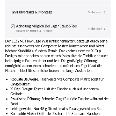
Fahrradversand & Montage
Mehr lesen
Abholung Möglich Bei
Lager Staub&Teer
Mehr lesen
Gewöhnlich fertig in 2 - 4 Tagen
Der LEZYNE Flow Cage Wasserflaschenhalter überzeugt durch seine
robuste, faserverstärkte Composite Matrix-Konstruktion und bietet
höchste Stabilität auf jedem Terrain. Dank seines cleveren X-Grip-
Designs mit doppelten oberen Verschlüssen sitzt die Trinkflasche auch
bei holprigen Fahrten sicher und fest. Die großzügige Öffnung
ermöglicht zudem einen schnellen und mühelosen Zugriff auf die
Flasche – ideal für sportliche Touren und lange Ausfahrten.
Robuste Bauweise:
Faserverstärkte Composite Matrix sorgt für
Langlebigkeit
X-Grip-Design:
Fester Halt der Flasche auch auf unebenem
Gelände
Praktische Öffnung:
Schneller Zugriff auf die Flasche während der
Fahrt
Leichtgewicht:
Nur 48 g für minimales Zusatzgewicht am Rad
Kompakte Maße:
Optimale Passform für Standard-Flaschen