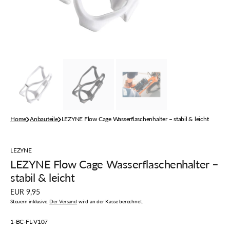
der
Galerieansicht
Home
Anbauteile
LEZYNE Flow Cage Wasserflaschenhalter – stabil & leicht
LEZYNE
LEZYNE Flow Cage Wasserflaschenhalter –
stabil & leicht
Regulärer
EUR 9,95
Preis
Steuern inklusive.
Der Versand
wird an der Kasse berechnet.
Artikelnummer:
1-BC-FL-V107