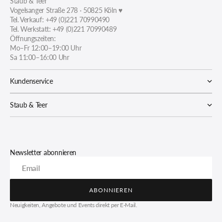
Staub & Teer
Vogelsanger Straße 278 · 50825 Köln ♥
Tel. Verkauf: +49 (0)221 70990490
Tel. Werkstatt: +49 (0)221 70990489
Öffnungszeiten:
Mo–Fr 12:00–19:00 Uhr
Sa 11:00–16:00 Uhr
Kundenservice
Staub & Teer
Newsletter abonnieren
Email
ABONNIEREN
ABONNIEREN
Neuigkeiten, Angebote und Events direkt per E-Mail.