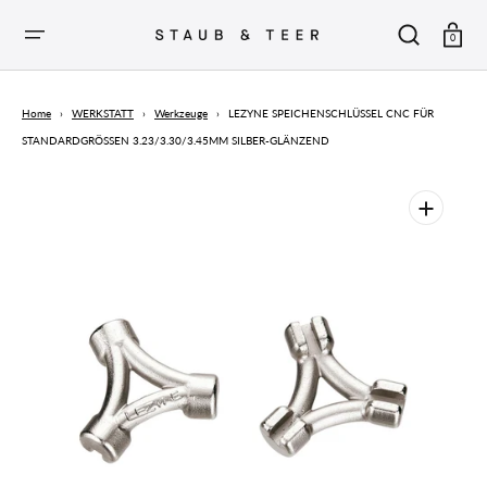
ZUM
INHALT
SPRINGEN
Warenkor
0
Home
›
WERKSTATT
›
Werkzeuge
›
LEZYNE SPEICHENSCHLÜSSEL CNC FÜR
STANDARDGRÖSSEN 3.23/3.30/3.45MM SILBER-GLÄNZEND
Öffnen
Sie
die
vorgestellten
Medien
in