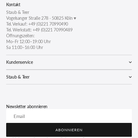
Kontakt
Staub & Teer
Vogelsanger Straße 278 · 50825 Köln ♥
Tel. Verkauf: +49 (0)221 70990490
Tel. Werkstatt: +49 (0)221 70990489
Öffnungszeiten:
Mo–Fr 12:00–19:00 Uhr
Sa 11:00–16:00 Uhr
Kundenservice
Staub & Teer
Newsletter abonnieren
Email
ABONNIEREN