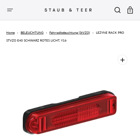
ZUM
INHALT
SPRINGEN
Warenkor
0
Home
›
BELEUCHTUNG
›
Fahrradbeleuchtung (StVZO)
›
LEZYNE RACK PRO
STVZO E40 SCHWARZ ROTES LICHT, Y16
Medien
1
in
der
Galerieansicht
öffnen