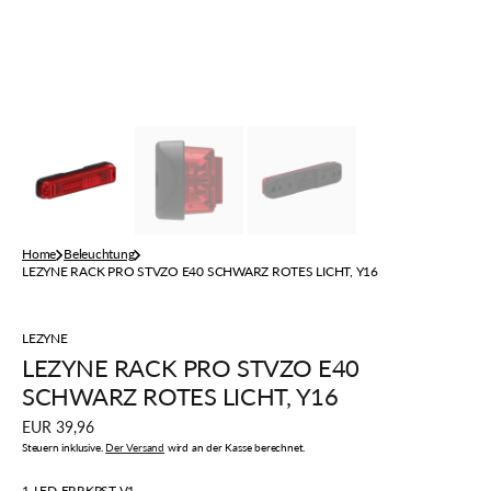
Home
Beleuchtung
LEZYNE RACK PRO STVZO E40 SCHWARZ ROTES LICHT, Y16
LEZYNE
LEZYNE RACK PRO STVZO E40
SCHWARZ ROTES LICHT, Y16
Regulärer
EUR 39,96
Preis
Steuern inklusive.
Der Versand
wird an der Kasse berechnet.
Artikelnummer:
1-LED-ERRKPST-V1