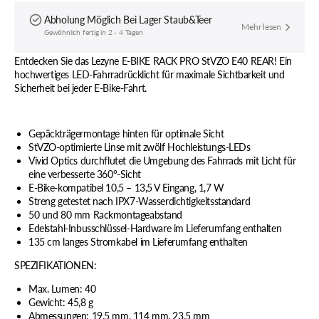
Abholung Möglich Bei
Lager Staub&Teer
Mehr lesen
Gewöhnlich fertig in 2 - 4 Tagen
Entdecken Sie das Lezyne E-BIKE RACK PRO StVZO E40 REAR! Ein
hochwertiges LED-Fahrradrücklicht für maximale Sichtbarkeit und
Sicherheit bei jeder E-Bike-Fahrt.
Gepäckträgermontage hinten für optimale Sicht
StVZO-optimierte Linse mit zwölf Hochleistungs-LEDs
Vivid Optics durchflutet die Umgebung des Fahrrads mit Licht für
eine verbesserte 360°-Sicht
E-Bike-kompatibel 10,5 – 13,5 V Eingang, 1,7 W
Streng getestet nach IPX7-Wasserdichtigkeitsstandard
50 und 80 mm Rackmontageabstand
Edelstahl-Inbusschlüssel-Hardware im Lieferumfang enthalten
135 cm langes Stromkabel im Lieferumfang enthalten
SPEZIFIKATIONEN:
Max. Lumen:
40
Gewicht: 45,8 g
Abmessungen: 19,5 mm, 114 mm, 23,5 mm