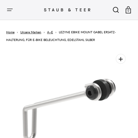
ZUM
INHALT
SPRINGEN
Warenkor
0
Home
›
Unsere Marken
›
A–E
›
LEZYNE EBIKE MOUNT GABEL ERSATZ-
HALTERUNG, FÜR E-BIKE BELEUCHTUNG, EDELSTAHL SILBER
Medien
1
in
der
Galerieansicht
öffnen