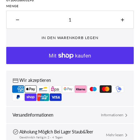
MENGE
Menge
Menge
für
für
KRYPTONITE
KRYPT
IN DEN WARENKORB LEGEN
Krypt.
Krypt.
Keeper
Keepe
712
712
Combo
Comb
I.C.
I.C.
(120cm)
(120cm
Wir akzeptieren
verringern
erhöhe
Versandinformationen
Informationen
Abholung Möglich Bei
Lager Staub&Teer
Mehr lesen
Gewöhnlich fertig in 2 - 4 Tagen