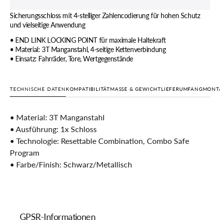
Sicherungsschloss mit 4-stelliger Zahlencodierung für hohen Schutz
und vielseitige Anwendung
• END LINK LOCKING POINT für maximale Haltekraft
• Material: 3T Manganstahl, 4-seitige Kettenverbindung
• Einsatz: Fahrräder, Tore, Wertgegenstände
TECHNISCHE DATEN
KOMPATIBILITÄT
MASSE & GEWICHT
LIEFERUMFANG
MONTA
• Material: 3T Manganstahl
• Ausführung: 1x Schloss
• Technologie: Resettable Combination, Combo Safe
Program
• Farbe/Finish: Schwarz/Metallisch
GPSR-Informationen