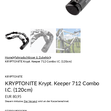
Home
Fahrradschlösser & Zubehör
KRYPTONITE Krypt. Keeper 712 Combo I.C. (120cm)
KRYPTONITE
KRYPTONITE Krypt. Keeper 712 Combo
I.C. (120cm)
Regulärer
EUR 80,95
Preis
Steuern inklusive.
Der Versand
wird an der Kasse berechnet.
Artikelnummer:
0720018003298