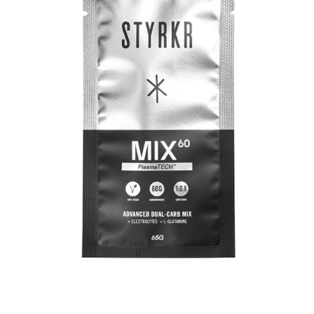
MIX60
DUAL-
CARB
Energie
Drink
Mix