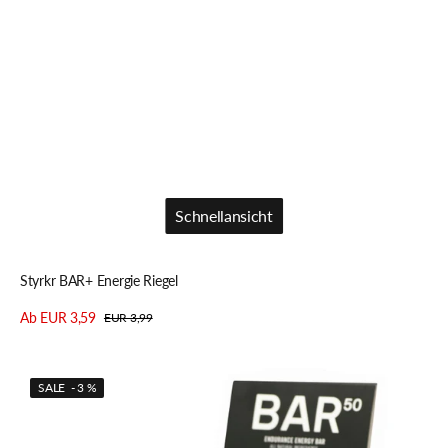
Schnellansicht
Schnellansicht
Styrkr BAR+ Energie Riegel
Ab EUR 3,59
EUR 3,99
Verkaufspreis
Regulärer
Details anzeigen
Preis
Styrkr
SALE - 3 %
BAR50
Energie