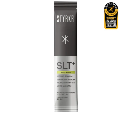
Styrkr
SLT+
Elektrolytmischung
30er
Box