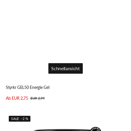
Schnellansicht
Schnellansicht
Styrkr GEL50 Energie Gel
Ab EUR 2,75
EUR 2,99
Verkaufspreis
Regulärer
Details anzeigen
Preis
STYRKR
SALE - 2 %
MIX+
Dual-