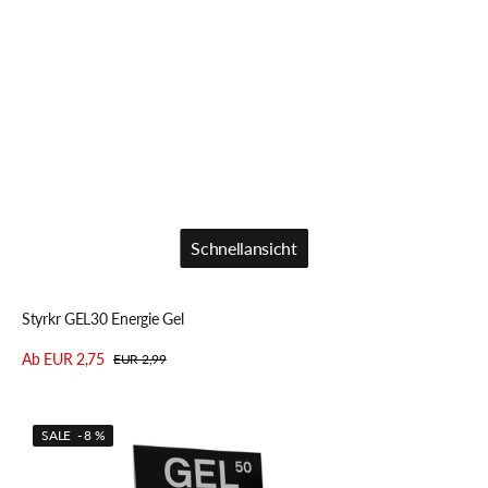
Schnellansicht
Schnellansicht
Styrkr GEL30 Energie Gel
Ab EUR 2,75
EUR 2,99
Verkaufspreis
Regulärer
Details anzeigen
Preis
Styrkr
SALE - 8 %
GEL50
Energie