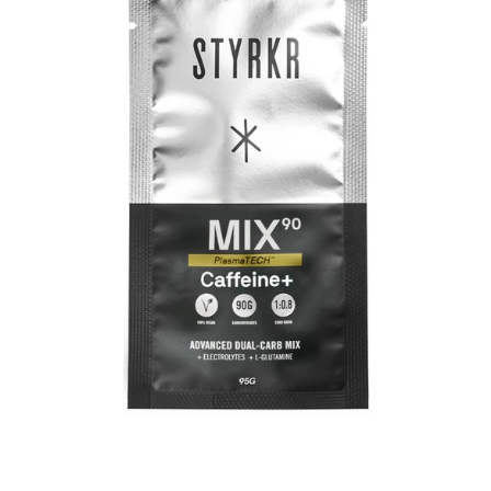
MIX90
CAFFEINE
DUAL-
CARB
Energie
Drink
Mix