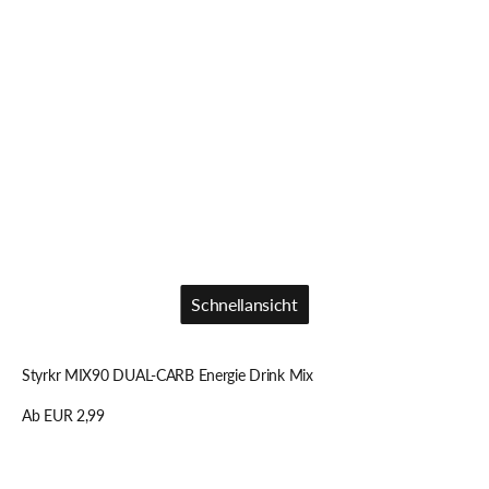
Schnellansicht
Schnellansicht
Styrkr MIX90 DUAL-CARB Energie Drink Mix
Regulärer
Ab EUR 2,99
Preis
Details anzeigen
Styrkr