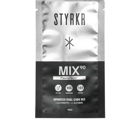
MIX90
DUAL-
CARB
Energie
Drink
Mix