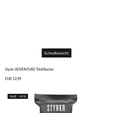
Schnellansicht
Schnellansicht
Styrkr ADVENTURE Trinkflasche
Regulärer
EUR 12,99
Preis
Details anzeigen
Styrkr
SALE - 10 %
BAR+
Energie