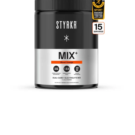
Carb
&
Elektrolyte
Mix
Performance
Drink
Powder
for
Endurance