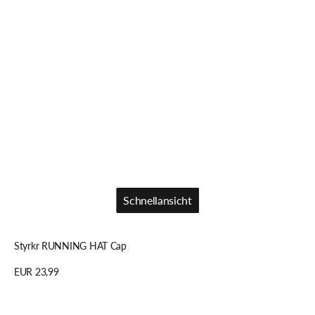
Schnellansicht
Schnellansicht
Styrkr RUNNING HAT Cap
Regulärer
EUR 23,99
Preis
Details anzeigen