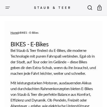
ZUM
INHALT
SPRINGEN
Warenkor
0
Home
BIKES - E-Bikes
Sammlung:
BIKES - E-Bikes
Bei Staub & Teer findest du E-Bikes, die moderne
Technologie mit purem Fahrspaß verbinden. Egal ob in
der Stadt, auf Tour oder im Gelände – diese Bikes
geben dir den Extra-Schub, wenn du ihn brauchst, und
machen jede Fahrt leichter, weiter und schneller.
Mit leistungsstarken Motoren, ausdauernden Akkus
und durchdachten Rahmenkonzepten bieten E-Bikes
von Staub & Teer die perfekte Balance aus Komfort,
Effizienz und Dynamik. Ob Pendeln, Freizeit oder
Abenteuer – erlebe, wie elektrische Unterstützung