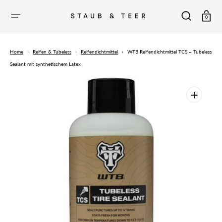
ZUM
INHALT
SPRINGEN
Warenkor
0
Home
›
Reifen & Tubeless
›
Reifendichtmittel
›
WTB Reifendichtmittel TCS – Tubeless
Sealant mit synthetischem Latex
Öffnen
Sie
die
vorgestellten
Medien
in