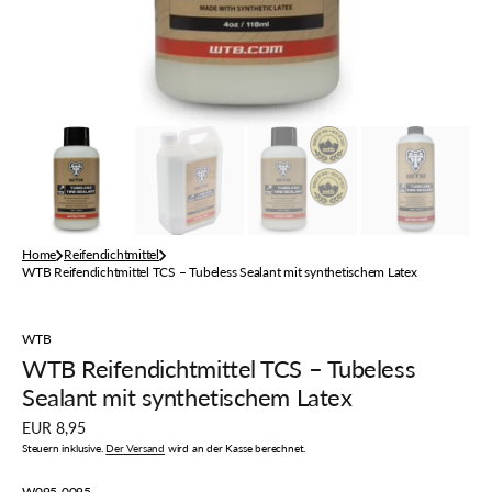
der
Galerieansicht
Home
Reifendichtmittel
WTB Reifendichtmittel TCS – Tubeless Sealant mit synthetischem Latex
WTB
WTB Reifendichtmittel TCS – Tubeless
Sealant mit synthetischem Latex
Regulärer
EUR 8,95
Preis
Steuern inklusive.
Der Versand
wird an der Kasse berechnet.
Artikelnummer:
W095-0095