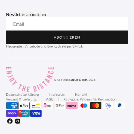
Newsletter abonnieren
Email
ABONNIEREN
ABONNIEREN
Neuigkeiten, Angebote und Events direkt per E-Mail.
© Copyright,
Staub & Teer
, 2026.
Datenschutzerklärung
Impressum
Kontakt
Versand & Lieferung
AGB
Rückgabe, Widerruf & Reklamation
Facebook
Instagram