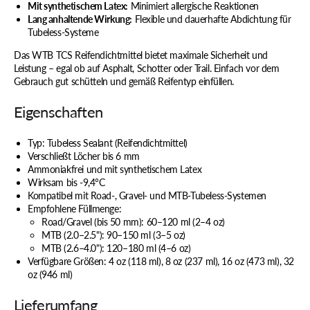
Mit synthetischem Latex:
Minimiert allergische Reaktionen
Lang anhaltende Wirkung:
Flexible und dauerhafte Abdichtung für
Tubeless-Systeme
Das WTB TCS Reifendichtmittel bietet maximale Sicherheit und
Leistung – egal ob auf Asphalt, Schotter oder Trail. Einfach vor dem
Gebrauch gut schütteln und gemäß Reifentyp einfüllen.
Eigenschaften
Typ: Tubeless Sealant (Reifendichtmittel)
Verschließt Löcher bis 6 mm
Ammoniakfrei und mit synthetischem Latex
Wirksam bis -9,4°C
Kompatibel mit Road-, Gravel- und MTB-Tubeless-Systemen
Empfohlene Füllmenge:
Road/Gravel (bis 50 mm): 60–120 ml (2–4 oz)
MTB (2.0–2.5"): 90–150 ml (3–5 oz)
MTB (2.6–4.0"): 120–180 ml (4–6 oz)
Verfügbare Größen: 4 oz (118 ml), 8 oz (237 ml), 16 oz (473 ml), 32
oz (946 ml)
Lieferumfang