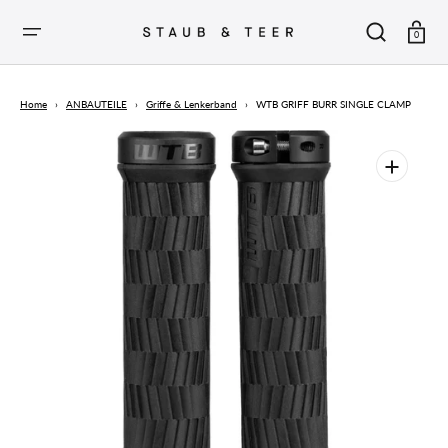
ZUM
INHALT
SPRINGEN
Warenkor
0
Home
›
ANBAUTEILE
›
Griffe & Lenkerband
›
WTB GRIFF BURR SINGLE CLAMP
Öffnen
Sie
die
vorgestellten
Medien
in
der
Galerieansicht