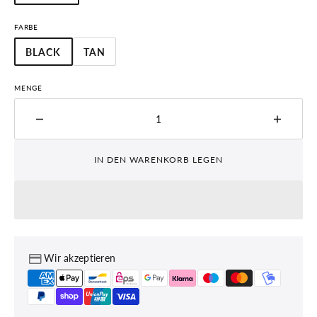
AUSVERKAUFT
ODER
FARBE
NICHT
VERFÜGBAR
BLACK
TAN
VARIANTE
VARIANTE
AUSVERKAUFT
AUSVERKAUFT
ODER
ODER
MENGE
NICHT
NICHT
VERFÜGBAR
VERFÜGBAR
Menge
Menge
für
für
WTB
WTB
IN DEN WARENKORB LEGEN
GRIFF
GRIFF
BURR
BURR
SINGLE
SINGL
CLAMP
CLAM
verringern
erhöhe
Wir akzeptieren