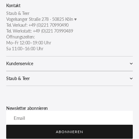
Kontakt
Staub & Teer
Vogelsanger Straße 278 · 50825 Köln ♥
Tel. Verkauf: +49 (0)221 70990490
Tel. Werkstatt: +49 (0)221 70990489
Öffnungszeiten:
Mo–Fr 12:00–19:00 Uhr
Sa 11:00–16:00 Uhr
Kundenservice
Staub & Teer
Newsletter abonnieren
Email
ABONNIEREN