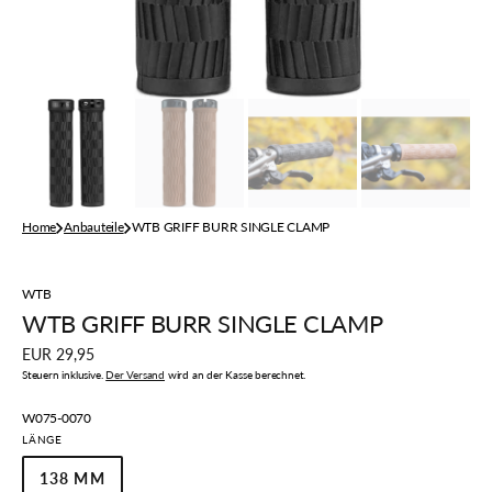
Home
Anbauteile
WTB GRIFF BURR SINGLE CLAMP
WTB
WTB GRIFF BURR SINGLE CLAMP
Regulärer
EUR 29,95
Preis
Steuern inklusive.
Der Versand
wird an der Kasse berechnet.
Artikelnummer:
W075-0070
LÄNGE
138 MM
VARIANTE