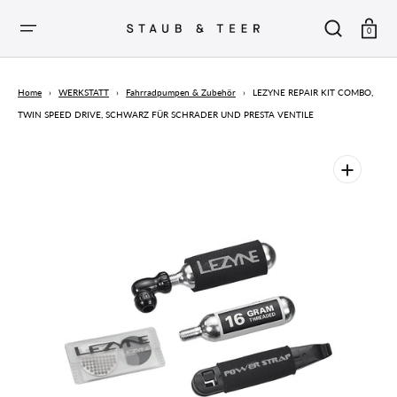
ZUM
INHALT
SPRINGEN
Warenkor
0
Home
›
WERKSTATT
›
Fahrradpumpen & Zubehör
›
LEZYNE REPAIR KIT COMBO,
TWIN SPEED DRIVE, SCHWARZ FÜR SCHRADER UND PRESTA VENTILE
Medien
1
in
der
Galerieansicht
öffnen