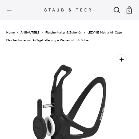
ZUM
INHALT
SPRINGEN
Warenkor
0
Home
›
ANBAUTEILE
›
Flaschenhalter & Zubehör
›
LEZYNE Matrix Air Cage
Flaschenhalter mit AirTag-Halterung – Wasserdicht & Sicher
Öffnen
Sie
die
vorgestellten
Medien
in