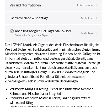
verringern
erhöhe
Versandinformationen
Informationen
Fahrradversand & Montage
Mehr lesen
Abholung Möglich Bei
Lager Staub&Teer
Mehr lesen
Gewöhnlich fertig in 2 - 4 Tagen
Der LEZYNE Matrix Air Cage ist der ideale Flaschenhalter für alle, die
Wert auf Sicherheit, Funktionalität und minimalistisches Design legen.
Mit einer integrierten, diskreten Halterung für den Apple AirTag* bleibt
Ihr Fahrrad stets auffindbar und bestens geschützt. Gefertigt aus
ultraleichtem, extrem robustem Composite Matrix-Material überzeugt
dieser Flaschenhalter nicht nur durch seine Stabilität, sondern auch
durch sein unauffälliges Design. Dank IPX7-Wasserdichtigkeit und
getesteter Ultrabreitband-Funktionalität bietet er maximale
Zuverlässigkeit – selbst unter widrigsten Bedingungen.
Versteckte AirTag-Halterung:
Sicher und unsichtbar zwischen
Rahmen und Flaschenhalter integriert
Robustes Composite-Material:
Leicht, langlebig und extrem
widerstandsfähig