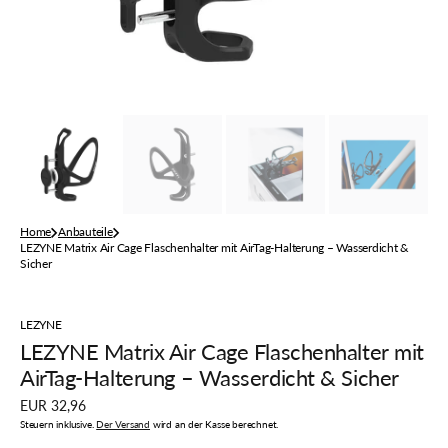
der
Galerieansicht
Home
Anbauteile
LEZYNE Matrix Air Cage Flaschenhalter mit AirTag-Halterung – Wasserdicht &
Sicher
LEZYNE
LEZYNE Matrix Air Cage Flaschenhalter mit
AirTag-Halterung – Wasserdicht & Sicher
Regulärer
EUR 32,96
Preis
Steuern inklusive.
Der Versand
wird an der Kasse berechnet.