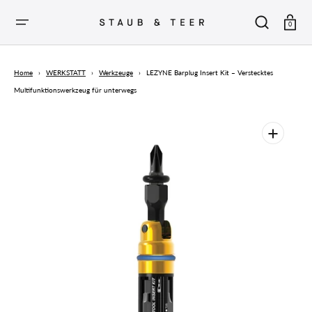
ZUM
INHALT
SPRINGEN
Warenkor
0
Home
›
WERKSTATT
›
Werkzeuge
›
LEZYNE Barplug Insert Kit – Verstecktes
Multifunktionswerkzeug für unterwegs
Öffnen
Sie
die
vorgestellten
Medien
in