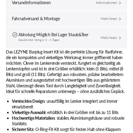
Versandinformationen
Informationen
Fahrradversand & Montage
Mehr lesen
Abholung Möglich Bei
Lager Staub&Teer
Mehr lesen
Gewöhnlich fertig in 2 - 4 Tagen
Das LEZYNE Barplug Insert Kit ist die perfekte Lösung für Radfahrer,
die ein kompaktes und vielseitiges Werkzeug immer griffbereit haben
möchten. Clever im Lenkerende versteckt, fungiert es gleichzeitig als
Lenkerstopfen und ist in drei Größen erhältlich: klein (5 Bits), mittel (8
Bits) und groß (11 Bits). Gefertigt aus robustem, präzise bearbeitetem
Aluminium und ausgestattet mit hochwertigen Bits aus gehärtetem
Stahl, überzeugt dieses Tool durch Langlebigkeit und Zuverlässigkeit.
Ideal für schnelle Reparaturen unterwegs – ohne zusätzliches Gepäck.
Verstecktes Design:
unauffällig im Lenker integriert und immer
einsatzbereit
Vielseitige Auswahl:
erhältlich in drei Größen mit bis zu 11 Bits
Hochwertige Materialien:
stabiles Aluminiumgehäuse und robuste
Stahlbits
Sicherer Sitz:
O-Ring-Fit-Kit sorgt für festen Halt ohne Klappern