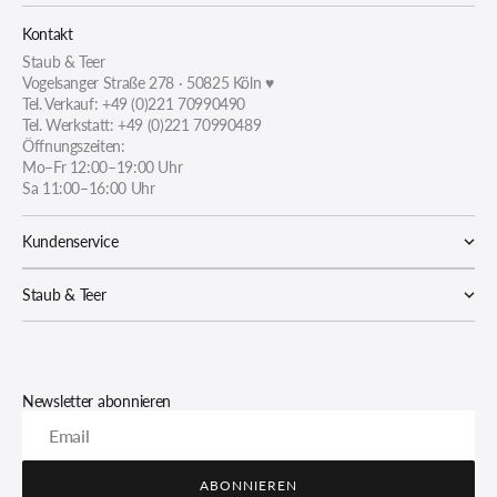
Kontakt
Staub & Teer
Vogelsanger Straße 278 · 50825 Köln ♥
Tel. Verkauf: +49 (0)221 70990490
Tel. Werkstatt: +49 (0)221 70990489
Öffnungszeiten:
Mo–Fr 12:00–19:00 Uhr
Sa 11:00–16:00 Uhr
Kundenservice
Staub & Teer
Newsletter abonnieren
Email
ABONNIEREN