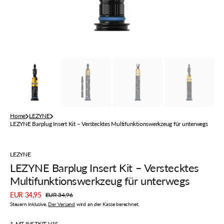
der
Galerieansicht
Home
LEZYNE
LEZYNE Barplug Insert Kit – Verstecktes Multifunktionswerkzeug für unterwegs
LEZYNE
LEZYNE Barplug Insert Kit – Verstecktes
Multifunktionswerkzeug für unterwegs
EUR 34,95
EUR 34,96
Verkaufspreis
Regulärer
Steuern inklusive.
Der Versand
wird an der Kasse berechnet.
Preis
Artikelnummer:
1-MT-INSTKIT-V1S