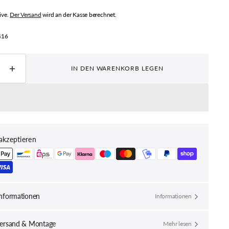
ZINK BIKE
ive.
Der Versand
wird an der Kasse berechnet.
behör
:
416
IN DEN WARENKORB LEGEN
e
Menge
für
nental
Continental
I
CONTI
EN
REIFEN
RIDE
R
TOUR
akzeptieren
37-
635
RT
B/B+RT
ngern
erhöhen
nformationen
Informationen
versand & Montage
Mehr lesen