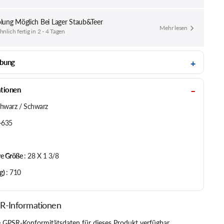
lung Möglich Bei
Lager Staub&Teer
Mehr lesen
lich fertig in 2 - 4 Tagen
ibung
ationen
hwarz / Schwarz
-635
ve Größe
:
28 X 1 3/8
g)
:
710
R-Informationen
 GPSR-Konformitätsdaten für dieses Produkt verfügbar.