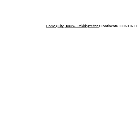
CANE CREEK
KRUSH
CHRIS KING
KRYPTONITE
Home
City, Tour & Trekkingreifen
Continental CONTI R
CINELLI
CLIF
COLUMBUS
CONTINENTAL
ERGON