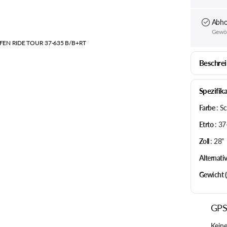
RESTRAP
TITLE MTB
Abho
Gewöhn
REVERSE
TOPEAK
EIFEN RIDE TOUR 37-635 B/B+RT
Beschre
RITCHEY
TREK
Spezifik
Farbe
:
Sc
TUBUS
Etrto
:
37
Zoll
:
28"
Alternati
Gewicht (
GPS
Keine