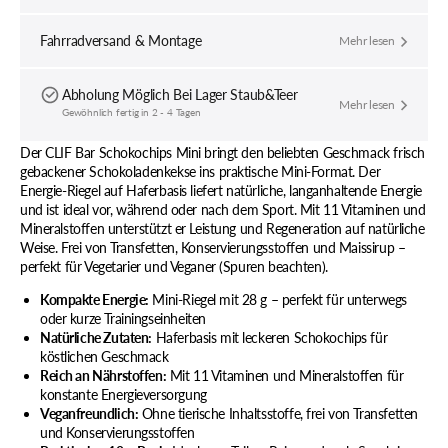
Mineralstoffen
Mineral
(je
(je
Fahrradversand & Montage
Mehr lesen
28
28
g)
g)
verringern
erhöhe
Abholung Möglich Bei
Lager Staub&Teer
Mehr lesen
Gewöhnlich fertig in 2 - 4 Tagen
Der CLIF Bar Schokochips Mini bringt den beliebten Geschmack frisch
gebackener Schokoladenkekse ins praktische Mini-Format. Der
Energie-Riegel auf Haferbasis liefert natürliche, langanhaltende Energie
und ist ideal vor, während oder nach dem Sport. Mit 11 Vitaminen und
Mineralstoffen unterstützt er Leistung und Regeneration auf natürliche
Weise. Frei von Transfetten, Konservierungsstoffen und Maissirup –
perfekt für Vegetarier und Veganer (Spuren beachten).
Kompakte Energie:
Mini-Riegel mit 28 g – perfekt für unterwegs
oder kurze Trainingseinheiten
Natürliche Zutaten:
Haferbasis mit leckeren Schokochips für
köstlichen Geschmack
Reich an Nährstoffen:
Mit 11 Vitaminen und Mineralstoffen für
konstante Energieversorgung
Veganfreundlich:
Ohne tierische Inhaltsstoffe, frei von Transfetten
und Konservierungsstoffen