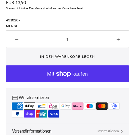
Regulärer
EUR 13,90
Preis
Steuern inklusive.
Der Versand
wird an der Kasse berechnet.
Artikelnummer:
4310207
MENGE
Menge
Menge
für
für
CLIF
CLIF
IN DEN WARENKORB LEGEN
Bar
Bar
Schokochips
Schoko
Mini
Mini
–
–
10er
10er
Pack
Pack
Wir akzeptieren
Hafer-
Hafer-
Energieriegel
Energie
mit
mit
11
11
Vitaminen
Vitami
&amp;
&amp;
Versandinformationen
Informationen