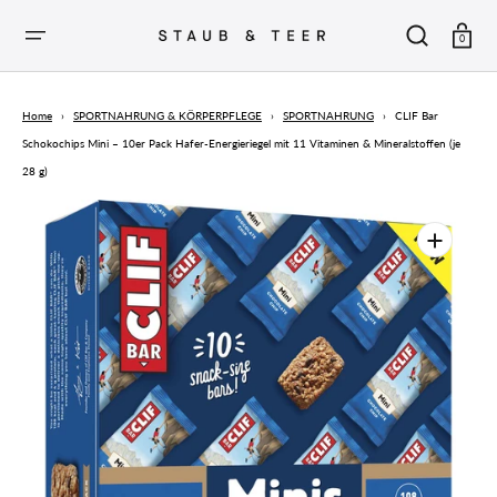
ZUM
INHALT
SPRINGEN
Warenkor
0
Home
›
SPORTNAHRUNG & KÖRPERPFLEGE
›
SPORTNAHRUNG
›
CLIF Bar
Schokochips Mini – 10er Pack Hafer-Energieriegel mit 11 Vitaminen & Mineralstoffen (je
28 g)
Medien
1
in
der