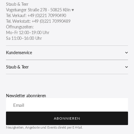
Staub & Teer
Vogelsanger Straße 278 · 50825 Köln ♥
Tel. Verkauf: +49 (0)221 70990490
Tel. Werkstatt: +49 (0)221 70990489
Öffnungszeiten:
Mo–Fr 12:00–19:00 Uhr
Sa 11:00–16:00 Uhr
Kundenservice
Staub & Teer
Newsletter abonnieren
Email
ABONNIEREN
ABONNIEREN
Neuigkeiten, Angebote und Events direkt per E-Mail.