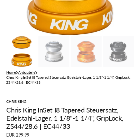
der
Galerieansicht
Home
Anbauteile
Chris King InSet I8 Tapered Steuersatz, Edelstahl-Lager, 1 1/8"-1 1/4", GripLock,
ZS44/28.6 | EC44/33
CHRIS KING
Chris King InSet I8 Tapered Steuersatz,
Edelstahl-Lager, 1 1/8"-1 1/4", GripLock,
ZS44/28.6 | EC44/33
Regulärer
EUR 299,99