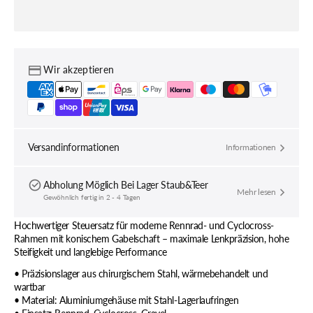
I8
I8
Tapered
Tapere
Steuersatz,
Steuer
Edelstahl-
Edelsta
Lager,
Lager,
Wir akzeptieren
1
1
1/8&quot;-1
1/8&qu
1/4&quot;,
1/4&quo
GripLock,
GripLo
ZS44/28.6
ZS44/2
Versandinformationen
Informationen
|
|
EC44/33
EC44/
Abholung Möglich Bei
Lager Staub&Teer
verringern
erhöhe
Mehr lesen
Gewöhnlich fertig in 2 - 4 Tagen
Hochwertiger Steuersatz für moderne Rennrad- und Cyclocross-
Rahmen mit konischem Gabelschaft – maximale Lenkpräzision, hohe
Steifigkeit und langlebige Performance
• Präzisionslager aus chirurgischem Stahl, wärmebehandelt und
wartbar
• Material: Aluminiumgehäuse mit Stahl-Lagerlaufringen