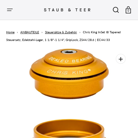
ZUM
INHALT
SPRINGEN
Warenkor
0
Home
›
ANBAUTEILE
›
Steuersätze & Zubehör
›
Chris King InSet I8 Tapered
Steuersatz, Edelstahl-Lager, 1 1/8"-1 1/4", GripLock, ZS44/28.6 | EC44/33
Öffnen
Sie
die
vorgestellten
Medien
in