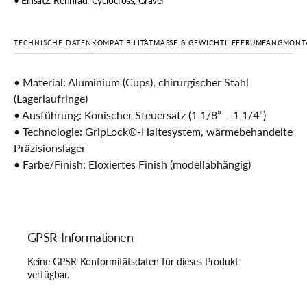
• Einsatz: Rennrad, Cyclocross, Gravel
TECHNISCHE DATEN
KOMPATIBILITÄT
MASSE & GEWICHT
LIEFERUMFANG
MONTA
• Material: Aluminium (Cups), chirurgischer Stahl
(Lagerlaufringe)
• Ausführung: Konischer Steuersatz (1 1/8” – 1 1/4”)
• Technologie: GripLock®-Haltesystem, wärmebehandelte
Präzisionslager
• Farbe/Finish: Eloxiertes Finish (modellabhängig)
GPSR-Informationen
Keine GPSR-Konformitätsdaten für dieses Produkt
verfügbar.