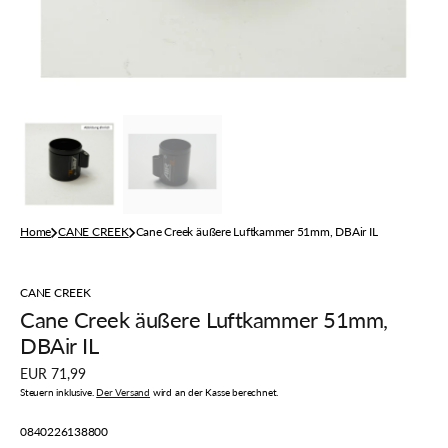
der
Galerieansicht
Home
CANE CREEK
Cane Creek äußere Luftkammer 51mm, DBAir IL
CANE CREEK
Cane Creek äußere Luftkammer 51mm,
DBAir IL
Regulärer
EUR 71,99
Preis
Steuern inklusive.
Der Versand
wird an der Kasse berechnet.
Artikelnummer:
0840226138800