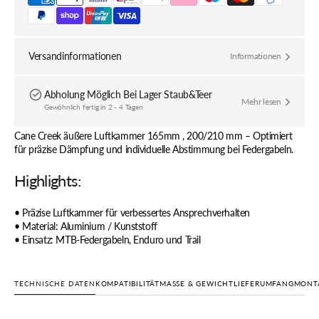
Versandinformationen
Informationen
Abholung Möglich Bei
Lager Staub&Teer
Mehr lesen
Gewöhnlich fertig in 2 - 4 Tagen
Cane Creek äußere Luftkammer 165mm , 200/210 mm – Optimiert
für präzise Dämpfung und individuelle Abstimmung bei Federgabeln.
Highlights:
• Präzise Luftkammer für verbessertes Ansprechverhalten
• Material: Aluminium / Kunststoff
• Einsatz: MTB-Federgabeln, Enduro und Trail
TECHNISCHE DATEN
KOMPATIBILITÄT
MASSE & GEWICHT
LIEFERUMFANG
MONTA