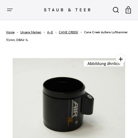
ZUM
INHALT
SPRINGEN
Warenkor
0
Home
›
Unsere Marken
›
A–E
›
CANE CREEK
›
Cane Creek äußere Luftkammer
51mm, DBAir IL
Öffnen
Sie
die
vorgestellten
Medien
in