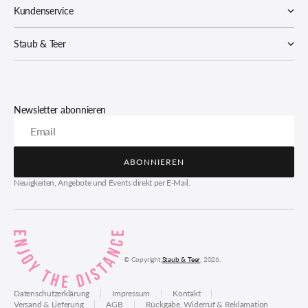
Kundenservice
Staub & Teer
Newsletter abonnieren
Email
ABONNIEREN
ABONNIEREN
Neuigkeiten, Angebote und Events direkt per E-Mail.
© Copyright,
Staub & Teer
, 2026.
Datenschutzerklärung
Impressum
Kontakt
Versand & Lieferung
AGB
Rückgabe, Widerruf & Reklamation